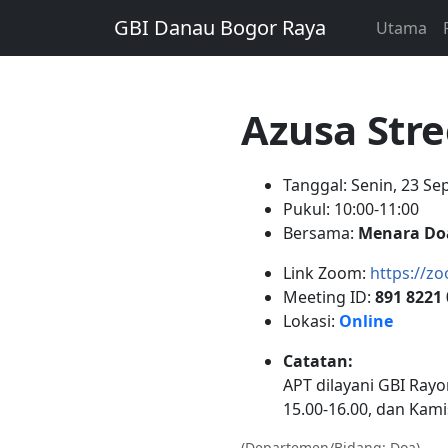
GBI Danau Bogor Raya
Utama
Azusa Stre
Tanggal: Senin, 23 S
Pukul: 10:00-11:00
Bersama:
Menara Do
Link Zoom:
https://z
Meeting ID:
891 8221
Lokasi:
Online
Catatan:
APT dilayani GBI Rayo
15.00-16.00, dan Kami
(Departemen/Bidang: Doa)