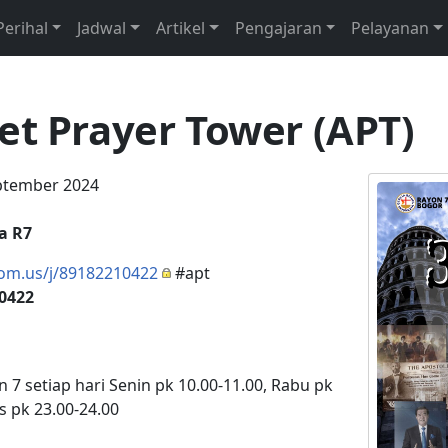
Perihal
Jadwal
Artikel
Pengajaran
Pelayanan
et Prayer Tower (APT)
eptember 2024
a R7
oom.us/j/89182210422
#apt
 0422
n 7 setiap hari Senin pk 10.00-11.00, Rabu pk
s pk 23.00-24.00