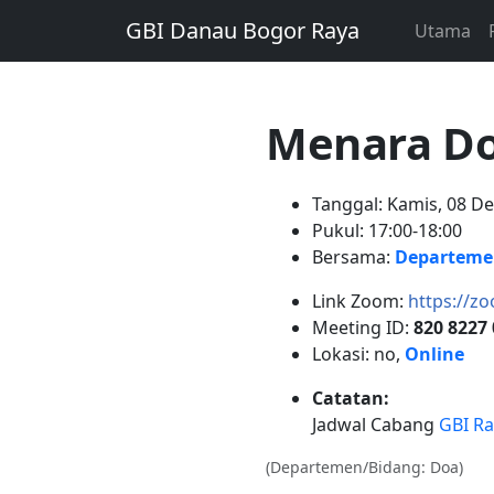
GBI Danau Bogor Raya
Utama
Menara Do
Tanggal: Kamis, 08 D
Pukul: 17:00-18:00
Bersama:
Departeme
Link Zoom:
https://z
Meeting ID:
820 8227
Lokasi: no,
Online
Catatan:
Jadwal Cabang
GBI Ra
(Departemen/Bidang: Doa)