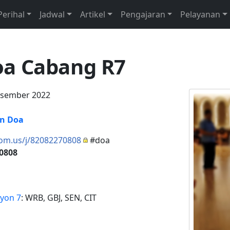
Perihal
Jadwal
Artikel
Pengajaran
Pelayanan
a Cabang R7
esember 2022
n Doa
oom.us/j/82082270808
#doa
 0808
yon 7
: WRB, GBJ, SEN, CIT