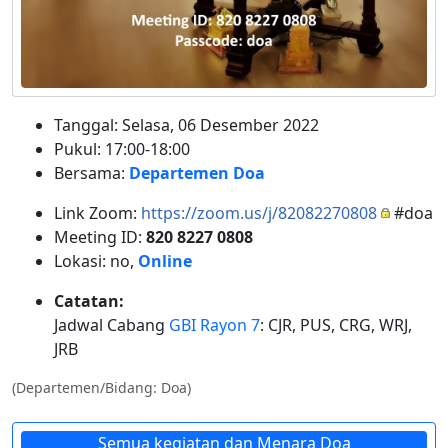
Tanggal: Selasa, 06 Desember 2022
Pukul: 17:00-18:00
Bersama:
Departemen Doa
Link Zoom:
https://zoom.us/j/82082270808
#doa
Meeting ID:
820 8227 0808
Lokasi: no,
Online
Catatan:
Jadwal Cabang
GBI Rayon 7
: CJR, PUS, CRG, WRJ,
JRB
(Departemen/Bidang: Doa)
Semua kegiatan dan Menara Doa