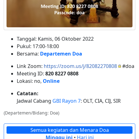
Tanggal: Kamis, 06 Oktober 2022
Pukul: 17:00-18:00
Bersama:
Departemen Doa
Link Zoom:
https://zoom.us/j/82082270808
#doa
Meeting ID:
820 8227 0808
Lokasi: no,
Online
Catatan:
Jadwal Cabang
GBI Rayon 7
: OLT, CIA, CIJ, SIR
(Departemen/Bidang: Doa)
Semua kegiatan dan Menara Doa
Minggu ini
•
Hari ini