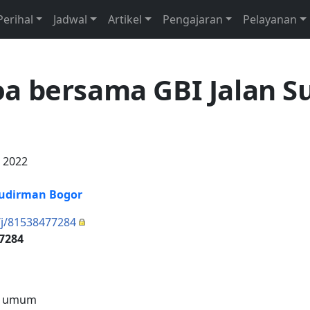
Perihal
Jadwal
Artikel
Pengajaran
Pelayanan
a bersama GBI Jalan S
i 2022
Sudirman Bogor
/j/81538477284
 7284
at umum