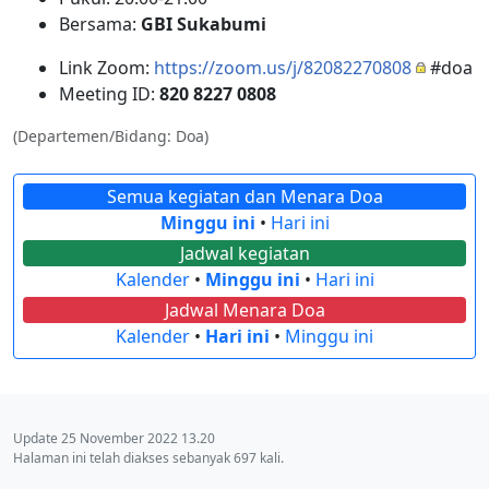
Bersama:
GBI Sukabumi
Link Zoom:
https://zoom.us/j/82082270808
#doa
Meeting ID:
820 8227 0808
(Departemen/Bidang: Doa)
Semua kegiatan dan Menara Doa
Minggu ini
•
Hari ini
Jadwal kegiatan
Kalender
•
Minggu ini
•
Hari ini
Jadwal Menara Doa
Kalender
•
Hari ini
•
Minggu ini
Update 25 November 2022 13.20
Halaman ini telah diakses sebanyak 697 kali.