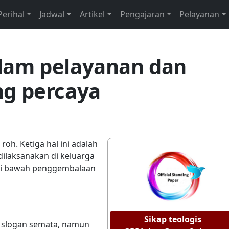
Perihal
Jadwal
Artikel
Pengajaran
Pelayanan
lam pelayanan dan
ng percaya
oh. Ketiga hal ini adalah
dilaksanakan di keluarga
, di bawah penggembalaan
Sikap teologis
ya slogan semata, namun