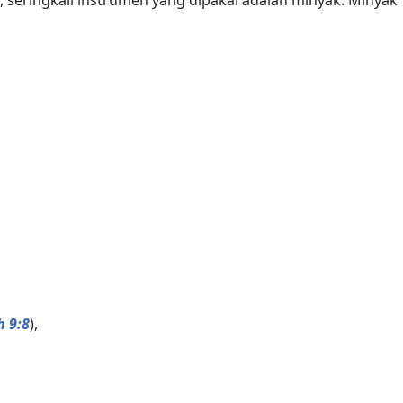
 9:8
),