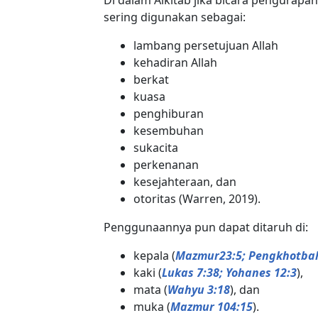
sering digunakan sebagai:
lambang persetujuan Allah
kehadiran Allah
berkat
kuasa
penghiburan
kesembuhan
sukacita
perkenanan
kesejahteraan, dan
otoritas (Warren, 2019).
Penggunaannya pun dapat ditaruh di:
kepala (
Mazmur23:5; Pengkhotbah
kaki (
Lukas 7:38; Yohanes 12:3
),
mata (
Wahyu 3:18
), dan
muka (
Mazmur 104:15
).