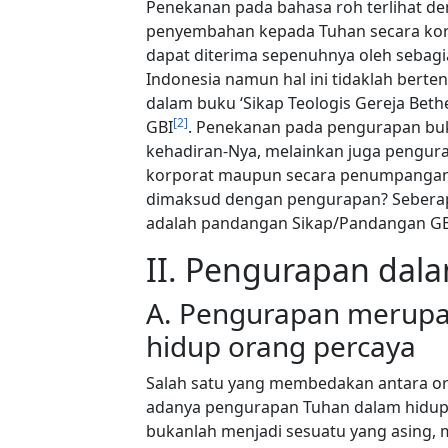
Penekanan pada bahasa roh terlihat de
penyembahan kepada Tuhan secara korpo
dapat diterima sepenuhnya oleh sebagi
Indonesia namun hal ini tidaklah bert
dalam buku ‘Sikap Teologis Gereja Beth
[
2
]
GBI
. Penekanan pada pengurapan bu
kehadiran-Nya, melainkan juga pengura
korporat maupun secara penumpangan 
dimaksud dengan pengurapan? Seberap
adalah pandangan Sikap/Pandangan GBI 
II. Pengurapan dal
A. Pengurapan merupak
hidup orang percaya
Salah satu yang membedakan antara or
adanya pengurapan Tuhan dalam hidupn
bukanlah menjadi sesuatu yang asing, 