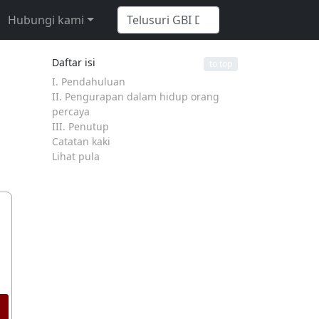
Hubungi kami
Daftar isi
to top
I. Pendahuluan
II. Pengurapan dalam hidup orang
percaya
III. Penutup
Catatan kaki
Lihat pula