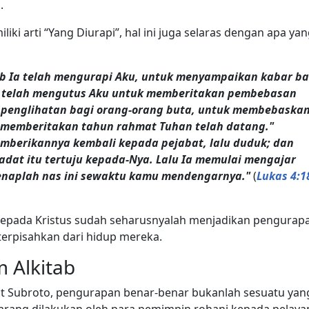
.
liki arti “Yang Diurapi”, hal ini juga selaras dengan apa ya
ab Ia telah mengurapi Aku, untuk menyampaikan kabar ba
Ia telah mengutus Aku untuk memberitakan pembebasan
 penglihatan bagi orang-orang buta, untuk membebaska
k memberitakan tahun rahmat Tuhan telah datang."
emberikannya kembali kepada pejabat, lalu duduk; dan
dat itu tertuju kepada-Nya. Lalu Ia memulai mengajar
genaplah nas ini sewaktu kamu mendengarnya."
(
Lukas 4:1
epada Kristus sudah seharusnyalah menjadikan pengurap
terpisahkan dari hidup mereka.
 Alkitab
atot Subroto, pengurapan benar-benar bukanlah sesuatu yan
jarang dilakukan oleh para pemimpin rohani kepada pelaya