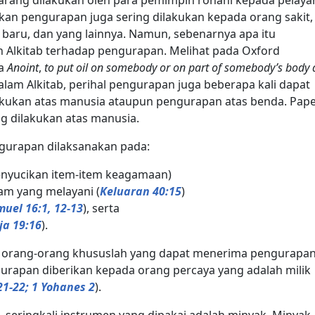
akan pengurapan juga sering dilakukan kepada orang sakit,
baru, dan yang lainnya. Namun, sebenarnya apa itu
Alkitab terhadap pengurapan. Melihat pada Oxford
ta
Anoint
,
to put oil on somebody or on part of somebody’s body 
alam Alkitab, perihal pengurapan juga beberapa kali dapat
lakukan atas manusia ataupun pengurapan atas benda. Pap
g dilakukan atas manusia.
ngurapan dilaksanakan pada:
enyucikan item-item keagamaan)
m yang melayani (
Keluaran 40:15
)
muel 16:1, 12-13
), serta
ja 19:16
).
 orang-orang khususlah yang dapat menerima pengurapan
urapan diberikan kepada orang percaya yang adalah milik
21-22; 1 Yohanes 2
).
n, seringkali instrumen yang dipakai adalah minyak. Minyak