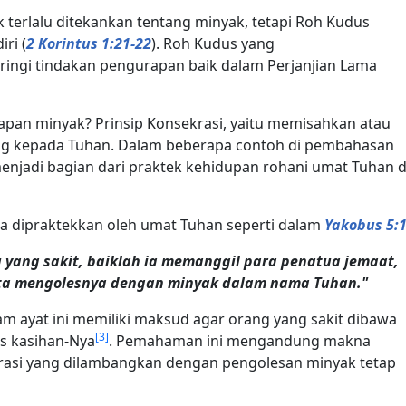
ak terlalu ditekankan tentang minyak, tetapi Roh Kudus
ri (
2 Korintus 1:21-22
). Roh Kudus yang
ingi tindakan pengurapan baik dalam Perjanjian Lama
pan minyak? Prinsip Konsekrasi, yaitu memisahkan atau
g kepada Tuhan. Dalam beberapa contoh di pembahasan
menjadi bagian dari praktek kehidupan rohani umat Tuhan d
juga dipraktekkan oleh umat Tuhan seperti dalam
Yakobus 5:
 yang sakit, baiklah ia memanggil para penatua jemaat,
ta mengolesnya dengan minyak dalam nama Tuhan."
m ayat ini memiliki maksud agar orang yang sakit dibawa
[
3
]
s kasihan-Nya
. Pemahaman ini mengandung makna
krasi yang dilambangkan dengan pengolesan minyak tetap