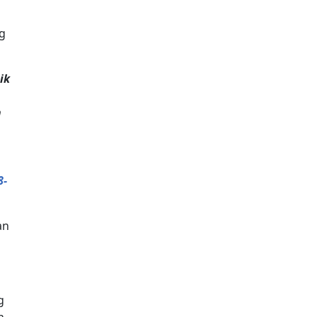
ng
ik
n
8-
an
g
n