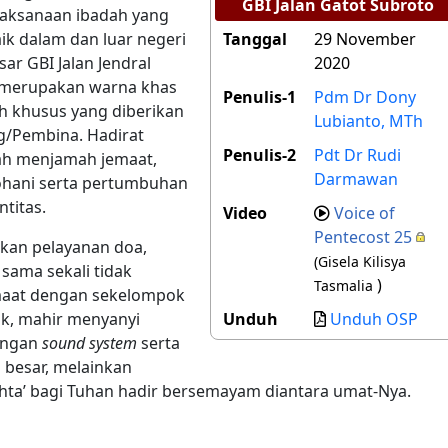
GBI Jalan Gatot Subroto
elaksanaan ibadah yang
aik dalam dan luar negeri
Tanggal
29 November
ar GBI Jalan Jendral
2020
ja merupakan warna khas
Penulis‑1
Pdm Dr Dony
h khusus yang diberikan
Lubianto, MTh
g/Pembina. Hadirat
Penulis‑2
Pdt Dr Rudi
ah menjamah jemaat,
Darmawan
hani serta pertumbuhan
titas.
Video
Voice of
Pentecost 25
kan pelayanan doa,
(Gisela Kilisya
sama sekali tidak
)
Tasmalia
maat dengan sekelompok
k, mahir menyanyi
Unduh
Unduh OSP
engan
sound system
serta
 besar, melainkan
’ bagi Tuhan hadir bersemayam diantara umat-Nya.