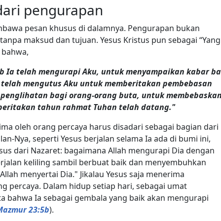
dari pengurapan
embawa pesan khusus di dalamnya. Pengurapan bukan
tanpa maksud dan tujuan. Yesus Kristus pun sebagai “Yang
n bahwa,
ab Ia telah mengurapi Aku, untuk menyampaikan kabar ba
Ia telah mengutus Aku untuk memberitakan pembebasan
 penglihatan bagi orang-orang buta, untuk membebaska
beritakan tahun rahmat Tuhan telah datang."
ima oleh orang percaya harus disadari sebagai bagian dari
n-Nya, seperti Yesus berjalan selama Ia ada di bumi ini,
esus dari Nazaret: bagaimana Allah mengurapi Dia dengan
erjalan keliling sambil berbuat baik dan menyembuhkan
Allah menyertai Dia." Jikalau Yesus saja menerima
ang percaya. Dalam hidup setiap hari, sebagai umat
ta bahwa Ia sebagai gembala yang baik akan mengurapi
Mazmur 23:5b
).