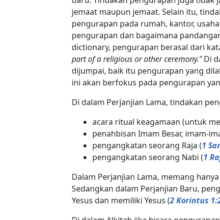
jemaat maupun jemaat. Selain itu, tind
pengurapan pada rumah, kantor, usaha 
pengurapan dan bagaimana pandangan 
dictionary, pengurapan berasal dari ka
part of a religious or other ceremony."
Di d
dijumpai, baik itu pengurapan yang di
ini akan berfokus pada pengurapan yan
Di dalam Perjanjian Lama, tindakan pe
acara ritual keagamaan (untuk m
penahbisan Imam Besar, imam-ima
pengangkatan seorang Raja (
1 Sa
pengangkatan seorang Nabi (
1 Ra
Dalam Perjanjian Lama, memang hanya
Sedangkan dalam Perjanjian Baru, peng
Yesus dan memiliki Yesus (
2 Korintus 1:
Di dalam Alkitab jika bicara pengurapa