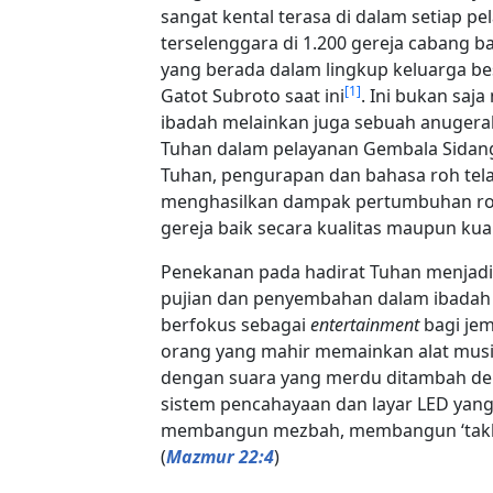
sangat kental terasa di dalam setiap p
terselenggara di 1.200 gereja cabang b
yang berada dalam lingkup keluarga bes
[
1
]
Gatot Subroto saat ini
. Ini bukan sa
ibadah melainkan juga sebuah anugera
Tuhan dalam pelayanan Gembala Sidan
Tuhan, pengurapan dan bahasa roh tel
menghasilkan dampak pertumbuhan ro
gereja baik secara kualitas maupun kuan
Penekanan pada hadirat Tuhan menjadi
pujian dan penyembahan dalam ibadah 
berfokus sebagai
entertainment
bagi je
orang yang mahir memainkan alat musi
dengan suara yang merdu ditambah d
sistem pencahayaan dan layar LED yang
membangun mezbah, membangun ‘takhta
(
Mazmur 22:4
)