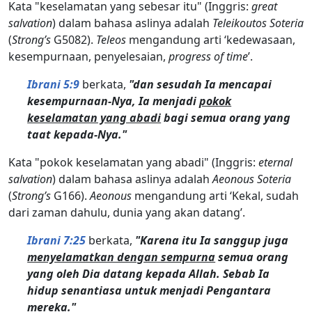
Kata "keselamatan yang sebesar itu" (Inggris:
great
salvation
) dalam bahasa aslinya adalah
Teleikoutos Soteria
(
Strong’s
G5082).
Teleos
mengandung arti ‘kedewasaan,
kesempurnaan, penyelesaian,
progress of time
’.
Ibrani 5:9
berkata,
"dan sesudah Ia mencapai
kesempurnaan-Nya, Ia menjadi
pokok
keselamatan yang abadi
bagi semua orang yang
taat kepada-Nya."
Kata "pokok keselamatan yang abadi" (Inggris:
eternal
salvation
) dalam bahasa aslinya adalah
Aeonous Soteria
(
Strong’s
G166).
Aeonous
mengandung arti ‘Kekal, sudah
dari zaman dahulu, dunia yang akan datang’.
Ibrani 7:25
berkata,
"Karena itu Ia sanggup juga
menyelamatkan dengan sempurna
semua orang
yang oleh Dia datang kepada Allah. Sebab Ia
hidup senantiasa untuk menjadi Pengantara
mereka."