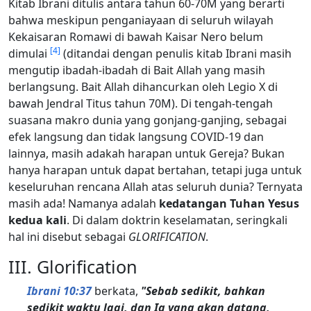
Kitab Ibrani ditulis antara tahun 60-70M yang berarti
bahwa meskipun penganiayaan di seluruh wilayah
Kekaisaran Romawi di bawah Kaisar Nero belum
[
4
]
dimulai
(ditandai dengan penulis kitab Ibrani masih
mengutip ibadah-ibadah di Bait Allah yang masih
berlangsung. Bait Allah dihancurkan oleh Legio X di
bawah Jendral Titus tahun 70M). Di tengah-tengah
suasana makro dunia yang gonjang-ganjing, sebagai
efek langsung dan tidak langsung COVID-19 dan
lainnya, masih adakah harapan untuk Gereja? Bukan
hanya harapan untuk dapat bertahan, tetapi juga untuk
keseluruhan rencana Allah atas seluruh dunia? Ternyata
masih ada! Namanya adalah
kedatangan Tuhan Yesus
kedua kali
. Di dalam doktrin keselamatan, seringkali
hal ini disebut sebagai
GLORIFICATION
.
III. Glorification
Ibrani 10:37
berkata,
"Sebab sedikit, bahkan
sedikit waktu lagi, dan Ia yang akan datang,