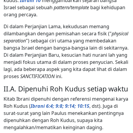
kudus.
Ibrani 10
menggambarkan sejarah bangsa
Israel sebagai sebuah
pattern/template
bagi kehidupan
orang percaya.
Di dalam Perjanjian Lama, kekudusan memang
dilambangkan dengan pemisahan secara fisik ("
physical
separation
") sebagai ciri utama yang membedakan
bangsa Israel dengan bangsa-bangsa lain di sekitarnya.
Di dalam Perjanjian Baru, kesucian hati nurani lah yang
menjadi fokus utama di dalam proses penyucian. Sekali
lagi, ada beberapa aspek yang kita dapat lihat di dalam
proses
SANCTIFICATION
ini.
II.A. Dipenuhi Roh Kudus setiap waktu
Kitab Ibrani dipenuhi dengan referensi mengenai karya
Roh Kudus (
Ibrani 6:4; 9:8; 9:14; 10:15
, dst). Juga di
surat-surat yang lain Paulus menekankan pentingnya
dipenuhkan dengan Roh Kudus, supaya kita
mengalahkan/mematikan keinginan daging.