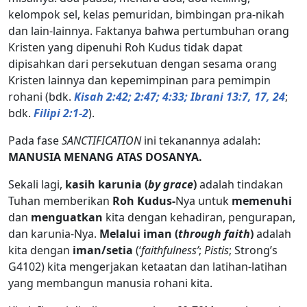
kelompok sel, kelas pemuridan, bimbingan pra-nikah
dan lain-lainnya. Faktanya bahwa pertumbuhan orang
Kristen yang dipenuhi Roh Kudus tidak dapat
dipisahkan dari persekutuan dengan sesama orang
Kristen lainnya dan kepemimpinan para pemimpin
rohani (bdk.
Kisah 2:42; 2:47; 4:33; Ibrani 13:7, 17, 24
;
bdk.
Filipi 2:1-2
).
Pada fase
SANCTIFICATION
ini tekanannya adalah:
MANUSIA MENANG ATAS DOSANYA.
Sekali lagi,
kasih karunia (
by grace
)
adalah tindakan
Tuhan memberikan
Roh Kudus-
Nya untuk
memenuhi
dan
menguatkan
kita dengan kehadiran, pengurapan,
dan karunia-Nya.
Melalui iman (
through faith
)
adalah
kita dengan
iman/setia
(‘
faithfulness’
;
Pistis
; Strong’s
G4102) kita mengerjakan ketaatan dan latihan-latihan
yang membangun manusia rohani kita.