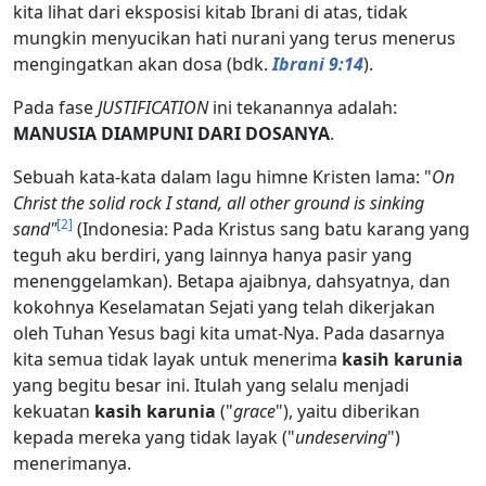
kita lihat dari eksposisi kitab Ibrani di atas, tidak
mungkin menyucikan hati nurani yang terus menerus
mengingatkan akan dosa (bdk.
Ibrani 9:14
).
Pada fase
JUSTIFICATION
ini tekanannya adalah:
MANUSIA DIAMPUNI DARI DOSANYA
.
Sebuah kata-kata dalam lagu himne Kristen lama: "
On
Christ the solid rock I stand, all other ground is sinking
[
2
]
sand"
(Indonesia: Pada Kristus sang batu karang yang
teguh aku berdiri, yang lainnya hanya pasir yang
menenggelamkan). Betapa ajaibnya, dahsyatnya, dan
kokohnya Keselamatan Sejati yang telah dikerjakan
oleh Tuhan Yesus bagi kita umat-Nya. Pada dasarnya
kita semua tidak layak untuk menerima
kasih karunia
yang begitu besar ini. Itulah yang selalu menjadi
kekuatan
kasih karunia
("
grace
"), yaitu diberikan
kepada mereka yang tidak layak ("
undeserving
")
menerimanya.