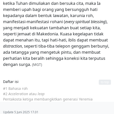
ketika Tuhan dimuliakan dan bersuka cita, maka Ia
memberi upah bagi orang yang bersungguh hati
kepadanya dalam bentuk lawatan, karunia roh,
manifestasi-manifestasi rohani (
every spiritual blessing
),
yang menjadi kekuatan tambahan buat setiap kita,
seperti jemaat di Makedonia. Kuasa kegelapan tidak
dapat menahan itu, tapi hati-hati, iblis dapat membuat
distraction
, seperti tiba-tiba telepon genggam berbunyi,
ada tetangga yang mengetuk pintu, dan membuat
perhatian kita beralih sehingga koneksi kita terputus
dengan surga.
(MGT)
Daftar isi
to top
#1 Bahasa roh
#2
Acceleration
atau
leap
Pentakosta ketiga membangkitkan generasi Yeremia
Update 5 Juni 2025 17.01