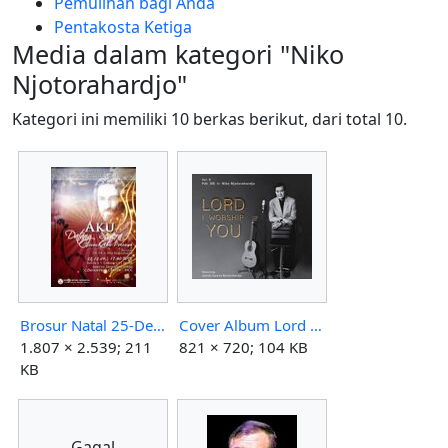
Pemulihan bagi Anda
Pentakosta Ketiga
Media dalam kategori "Niko
Njotorahardjo"
Kategori ini memiliki 10 berkas berikut, dari total 10.
Brosur Natal 25-Des-09 Sore.jpg
Cover Album Lord I Worship You (Volume 9).jpg
1.807 × 2.539; 211
821 × 720; 104 KB
KB
Gagal