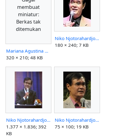
membuat
miniatur:
Berkas tak
ditemukan
Niko Njotorahardjo 081225-60.jpg
180 × 240; 7 KB
Mariana Agustina Njotorahardjo.jpg
320 × 210; 48 KB
Niko Njotorahardjo 091004.jpg
Niko Njotorahardjo-100206.jpg
1.377 × 1.836; 392
75 × 100; 19 KB
KB