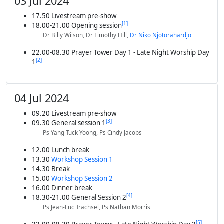
03 Jul 2024
17.50 Livestream pre-show
[
1
]
18.00-21.00 Opening session
Dr Billy Wilson, Dr Timothy Hill,
Dr Niko Njotorahardjo
22.00-08.30 Prayer Tower Day 1 - Late Night Worship Day
[
2
]
1
04 Jul 2024
09.20 Livestream pre-show
[
3
]
09.30 General session 1
Ps Yang Tuck Yoong, Ps Cindy Jacobs
12.00 Lunch break
13.30
Workshop Session 1
14.30 Break
15.00
Workshop Session 2
16.00 Dinner break
[
4
]
18.30-21.00 General Session 2
Ps Jean-Luc Trachsel, Ps Nathan Morris
[
5
]