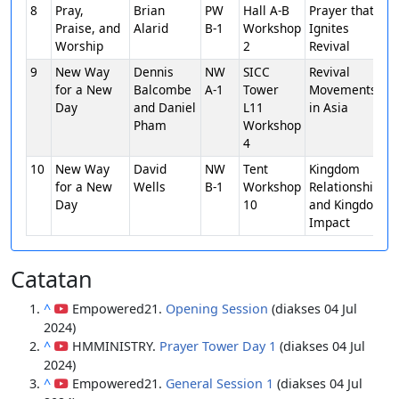
8
Pray,
Brian
PW
Hall A-B
Prayer that
Praise, and
Alarid
B-1
Workshop
Ignites
Worship
2
Revival
9
New Way
Dennis
NW
SICC
Revival
for a New
Balcombe
A-1
Tower
Movements
Day
and Daniel
L11
in Asia
Pham
Workshop
4
10
New Way
David
NW
Tent
Kingdom
for a New
Wells
B-1
Workshop
Relationships
Day
10
and Kingdom
Impact
Catatan
^
Empowered21.
Opening Session
(diakses 04 Jul
2024)
^
HMMINISTRY.
Prayer Tower Day 1
(diakses 04 Jul
2024)
^
Empowered21.
General Session 1
(diakses 04 Jul