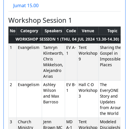
Jumat 15.00
Workshop Session 1
No
Category
Speakers
Code
Venue
Topic
WORKSHOP SESSION 1 (THU, 04 JUL 2024 13.30-14.30)
1
Evangelism
Tamryn
EV A-
Tent
Sharing the
Klintworth,
1
Workshop
Gospel in
Chris
9
Impossible
Mikkelson,
Places
Alejandro
Arias
2
Evangelism
Ashley
EV B-
Hall C-D
The
Wilson
1
Workshop
EveryONE
and Max
3
Story and
Barroso
Updates
from Around
the World
3
Church
Jenn
MD
Tent
Modeled
Ministry
Brown MC
A-1
Workshop
Discipleship