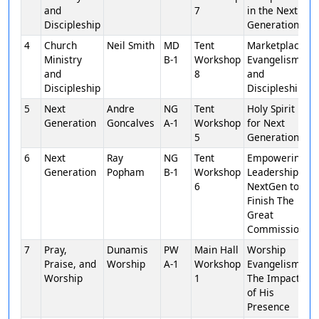
and
7
in the Next
Discipleship
Generation
4
Church
Neil Smith
MD
Tent
Marketplace
Ministry
B-1
Workshop
Evangelism
and
8
and
Discipleship
Discipleship
5
Next
Andre
NG
Tent
Holy Spirit
Generation
Goncalves
A-1
Workshop
for Next
5
Generation
6
Next
Ray
NG
Tent
Empowering
Generation
Popham
B-1
Workshop
Leadership
6
NextGen to
Finish The
Great
Commission
7
Pray,
Dunamis
PW
Main Hall
Worship
Praise, and
Worship
A-1
Workshop
Evangelism:
Worship
1
The Impact
of His
Presence