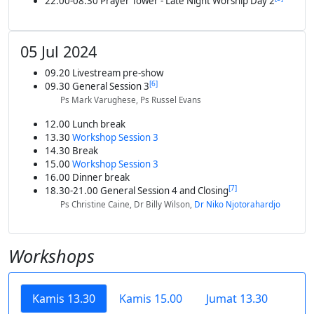
22.00-08.30 Prayer Tower - Late Night Worship Day 2
05 Jul 2024
09.20 Livestream pre-show
[
6
]
09.30 General Session 3
Ps Mark Varughese, Ps Russel Evans
12.00 Lunch break
13.30
Workshop Session 3
14.30 Break
15.00
Workshop Session 3
16.00 Dinner break
[
7
]
18.30-21.00 General Session 4 and Closing
Ps Christine Caine, Dr Billy Wilson,
Dr Niko Njotorahardjo
Workshops
Kamis 13.30
Kamis 15.00
Jumat 13.30