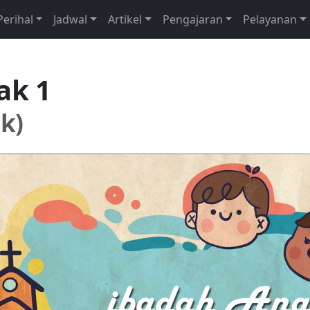
Perihal
Jadwal
Artikel
Pengajaran
Pelayanan
ak 1
k)