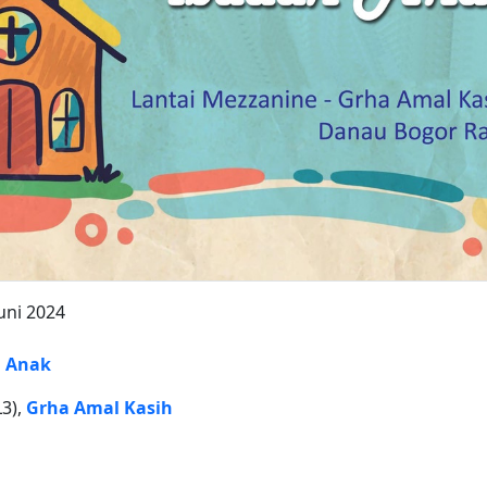
uni 2024
g Anak
L3),
Grha Amal Kasih