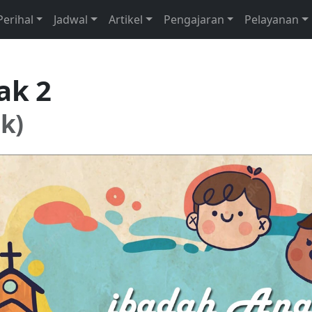
Perihal
Jadwal
Artikel
Pengajaran
Pelayanan
ak 2
k)