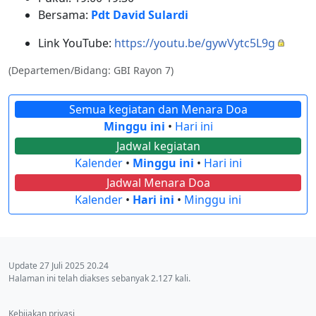
Bersama:
Pdt David Sulardi
Link YouTube:
https://youtu.be/gywVytc5L9g
(Departemen/Bidang: GBI Rayon 7)
Semua kegiatan dan Menara Doa
Minggu ini
•
Hari ini
Jadwal kegiatan
Kalender
•
Minggu ini
•
Hari ini
Jadwal Menara Doa
Kalender
•
Hari ini
•
Minggu ini
Update 27 Juli 2025 20.24
Halaman ini telah diakses sebanyak 2.127 kali.
Kebijakan privasi