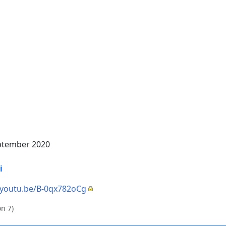
eptember 2020
i
/youtu.be/B-0qx782oCg
n 7)