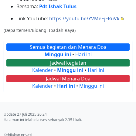
Bersama:
Pdt Ishak Tulus
Link YouTube:
https://youtu.be/YVMeEjFRuVk
(Departemen/Bidang: Ibadah Raya)
Semua kegiatan dan Menara Doa
Minggu ini
•
Hari ini
Jadwal kegiatan
Kalender
•
Minggu ini
•
Hari ini
Jadwal Menara Doa
Kalender
•
Hari ini
•
Minggu ini
Update 27 Juli 2025 20.24
Halaman ini telah diakses sebanyak 2.351 kali.
Kebijakan privasi