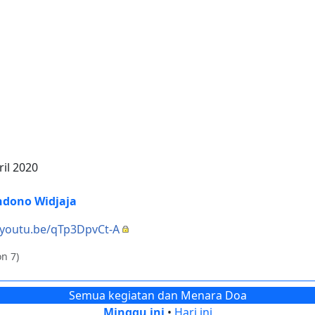
ril 2020
ndono Widjaja
/youtu.be/qTp3DpvCt-A
n 7)
Semua kegiatan dan Menara Doa
Minggu ini
•
Hari ini