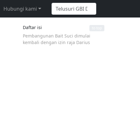
Hubungi kami
Daftar isi
to top
Pembangunan Bait Suci dimulai
kembali dengan izin raja Darius