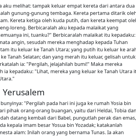
aku melihat: tampak keluar empat kereta dari antara dua
lah gunung-gunung tembaga. Kereta pertama ditarik ole
am. Kereta ketiga oleh kuda putih, dan kereta keempat ole
eng-loreng. Berbicaralah aku kepada malaikat yang
semuanya ini, tuanku?" Berbicaralah malaikat itu kepadaku:
t mata angin, sesudah mereka menghadap kepada Tuhan
tam itu keluar ke Tanah Utara; yang putih itu keluar ke ara
 ke Tanah Selatan; dan yang merah itu keluar, gelisah untuk
rkatalah ia: "Pergilah, jelajahilah bumi!" Maka mereka
h ia kepadaku: "Lihat, mereka yang keluar ke Tanah Utara i
tara."
i Yerusalem
nyinya: "Pergilah pada hari ini juga ke rumah Yosia bin
i pihak orang-orang buangan, yaitu dari Heldai, Tobia da
dah datang kembali dari Babel, pungutlah perak dan emas
da kepala imam besar Yosua bin Yozadak; katakanlah
esta alam: Inilah orang yang bernama Tunas. Ia akan