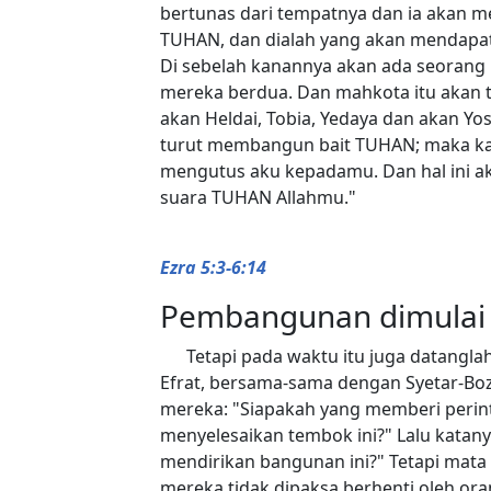
bertunas dari tempatnya dan ia akan m
TUHAN, dan dialah yang akan mendapat
Di sebelah kanannya akan ada seorang
mereka berdua. Dan mahkota itu akan t
akan Heldai, Tobia, Yedaya dan akan Yo
turut membangun bait TUHAN; maka k
mengutus aku kepadamu. Dan hal ini a
suara TUHAN Allahmu."
Ezra 5:3-6:14
Pembangunan dimulai la
Tetapi pada waktu itu juga datangla
Efrat, bersama-sama dengan Syetar-Boz
mereka: "Siapakah yang memberi peri
menyelesaikan tembok ini?" Lalu kata
mendirikan bangunan ini?" Tetapi mata
mereka tidak dipaksa berhenti oleh ora