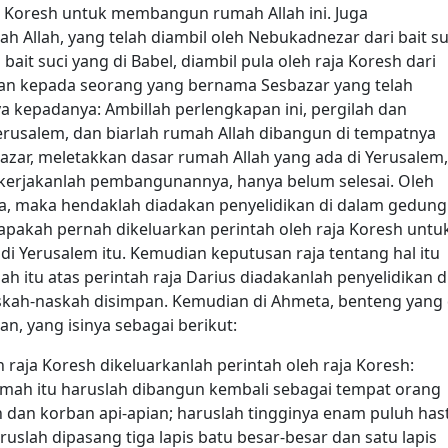
ja Koresh untuk membangun rumah Allah ini. Juga
 Allah, yang telah diambil oleh Nebukadnezar dari bait su
ait suci yang di Babel, diambil pula oleh raja Koresh dari
ahkan kepada seorang yang bernama Sesbazar yang telah
a kepadanya: Ambillah perlengkapan ini, pergilah dan
 Yerusalem, dan biarlah rumah Allah dibangun di tempatnya
zar, meletakkan dasar rumah Allah yang ada di Yerusalem,
ikerjakanlah pembangunannya, hanya belum selesai. Oleh
raja, maka hendaklah diadakan penyelidikan di dalam gedung
, apakah pernah dikeluarkan perintah oleh raja Koresh untu
 Yerusalem itu. Kemudian keputusan raja tentang hal itu
h itu atas perintah raja Darius diadakanlah penyelidikan d
skah-naskah disimpan. Kemudian di Ahmeta, benteng yang 
n, yang isinya sebagai berikut:
raja Koresh dikeluarkanlah perintah oleh raja Koresh:
umah itu haruslah dibangun kembali sebagai tempat orang
n korban api-apian; haruslah tingginya enam puluh has
uslah dipasang tiga lapis batu besar-besar dan satu lapis