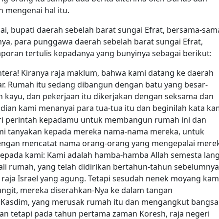
 mengenai hal itu.
tnai, bupati daerah sebelah barat sungai Efrat, bersama-sam
ya, para punggawa daerah sebelah barat sungai Efrat,
poran tertulis kepadanya yang bunyinya sebagai berikut:
ahtera! Kiranya raja maklum, bahwa kami datang ke daerah
ar. Rumah itu sedang dibangun dengan batu yang besar-
n kayu, dan pekerjaan itu dikerjakan dengan seksama dan
dian kami menanyai para tua-tua itu dan beginilah kata ka
i perintah kepadamu untuk membangun rumah ini dan
ami tanyakan kepada mereka nama-nama mereka, untuk
ngan mencatat nama orang-orang yang mengepalai merek
kepada kami: Kami adalah hamba-hamba Allah semesta lang
 rumah, yang telah didirikan bertahun-tahun sebelumnya
g raja Israel yang agung. Tetapi sesudah nenek moyang kam
ngit, mereka diserahkan-Nya ke dalam tangan
ng Kasdim, yang merusak rumah itu dan mengangkut bangsa
kan tetapi pada tahun pertama zaman Koresh, raja negeri