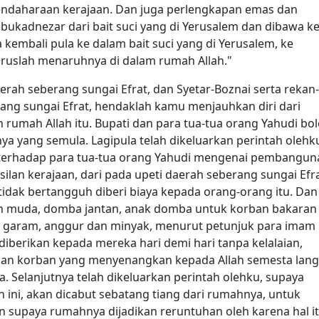
bendaharaan kerajaan. Dan juga perlengkapan emas dan
bukadnezar dari bait suci yang di Yerusalem dan dibawa k
 kembali pula ke dalam bait suci yang di Yerusalem, ke
ruslah menaruhnya di dalam rumah Allah."
daerah seberang sungai Efrat, dan Syetar-Boznai serta rekan-
ng sungai Efrat, hendaklah kamu menjauhkan diri dari
rumah Allah itu. Bupati dan para tua-tua orang Yahudi bo
a yang semula. Lagipula telah dikeluarkan perintah olehk
 terhadap para tua-tua orang Yahudi mengenai pembangun
silan kerajaan, dari pada upeti daerah seberang sungai Efra
dak bertangguh diberi biaya kepada orang-orang itu. Dan
tan muda, domba jantan, anak domba untuk korban bakaran
m, garam, anggur dan minyak, menurut petunjuk para imam
diberikan kepada mereka hari demi hari tanpa kelalaian,
n korban yang menyenangkan kepada Allah semesta lang
 Selanjutnya telah dikeluarkan perintah olehku, supaya
 ini, akan dicabut sebatang tiang dari rumahnya, untuk
n supaya rumahnya dijadikan reruntuhan oleh karena hal it