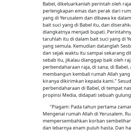
Babel, dikeluarkanlah perintah oleh ra
perlengkapan emas dan perak dari rumah
yang di Yerusalem dan dibawa ke dalam b
bait suci yang di Babel itu, dan diser
diangkatnya menjadi bupati. Perintahny
taruhlah itu di dalam bait suci yang di
yang semula. Kemudian datanglah Sesba
dan sejak waktu itu sampai sekarang d
sebab itu, jikalau dianggap baik oleh 
perbendaharaan raja, di sana, di Babel
membangun kembali rumah Allah yang di
kiranya dikirimkan kepada kami." Sesuda
perbendaharaan di Babel, di tempat na
propinsi Media, didapati sebuah gulunga
"Piagam: Pada tahun pertama zaman 
Mengenai rumah Allah di Yerusalem. R
mempersembahkan korban sembelihan da
dan lebarnya enam puluh hasta. Dan har