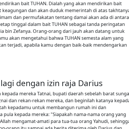
endirikan bait TUHAN. Dialah yang akan mendirikan bait
 keagungan dan akan duduk memerintah di atas takhtany
 imam dan permufakatan tentang damai akan ada di antara
etap tinggal dalam bait TUHAN sebagai tanda peringatan
sia bin Zefanya. Orang-orang dari jauh akan datang untuk
amu akan mengetahui bahwa TUHAN semesta alam yang
kan terjadi, apabila kamu dengan baik-baik mendengarkan
gi dengan izin raja Darius
h kepada mereka Tatnai, bupati daerah sebelah barat sunga
nai dan rekan-rekan mereka, dan beginilah katanya kepad
ntah kepadamu untuk membangun rumah ini dan
nya pula kepada mereka: "Siapakah nama-nama orang yang
 Allah mengamat-amati para tua-tua orang Yahudi, sehingg
ng-orang itu sampai ada berita diterima oleh Darius dan