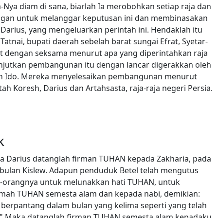
ya diam di sana, biarlah Ia merobohkan setiap raja dan
ngan untuk melanggar keputusan ini dan membinasakan
 Darius, yang mengeluarkan perintah ini. Hendaklah itu
tnai, bupati daerah sebelah barat sungai Efrat, Syetar-
t dengan seksama menurut apa yang diperintahkan raja
anjutkan pembangunan itu dengan lancar digerakkan oleh
bin Ido. Mereka menyelesaikan pembangunan menurut
ah Koresh, Darius dan Artahsasta, raja-raja negeri Persia.
k
a Darius datanglah firman TUHAN kepada Zakharia, pada
 bulan Kislew. Adapun penduduk Betel telah mengutus
g-orangnya untuk melunakkan hati TUHAN, untuk
mah TUHAN semesta alam dan kepada nabi, demikian:
berpantang dalam bulan yang kelima seperti yang telah
?" Maka datanglah firman TUHAN semesta alam kepadaku,