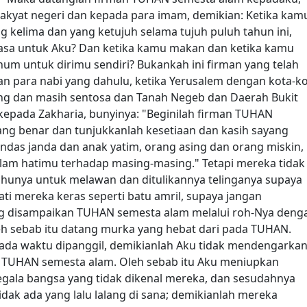
rakyat negeri dan kepada para imam, demikian: Ketika kam
 kelima dan yang ketujuh selama tujuh puluh tahun ini,
a untuk Aku? Dan ketika kamu makan dan ketika kamu
 untuk dirimu sendiri? Bukankah ini firman yang telah
 para nabi yang dahulu, ketika Yerusalem dengan kota-k
rang dan masih sentosa dan Tanah Negeb dan Daerah Bukit
epada Zakharia, bunyinya: "Beginilah firman TUHAN
ng benar dan tunjukkanlah kesetiaan dan kasih sayang
das janda dan anak yatim, orang asing dan orang miskin,
lam hatimu terhadap masing-masing." Tetapi mereka tidak
hunya untuk melawan dan ditulikannya telinganya supaya
 mereka keras seperti batu amril, supaya jangan
g disampaikan TUHAN semesta alam melalui roh-Nya deng
eh sebab itu datang murka yang hebat dari pada TUHAN.
ada waktu dipanggil, demikianlah Aku tidak mendengarka
 TUHAN semesta alam. Oleh sebab itu Aku meniupkan
segala bangsa yang tidak dikenal mereka, dan sesudahnya
tidak ada yang lalu lalang di sana; demikianlah mereka