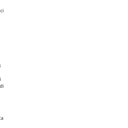
ci
k
i
di
ta