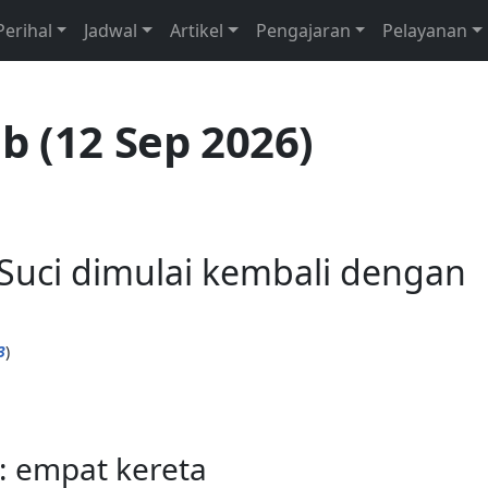
Perihal
Jadwal
Artikel
Pengajaran
Pelayanan
b (12 Sep 2026)
uci dimulai kembali dengan
3
)
: empat kereta