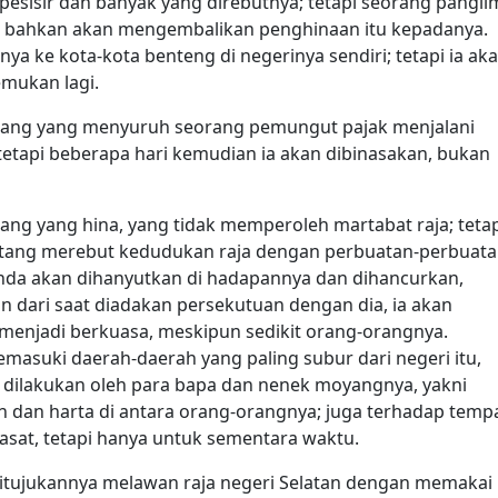
sisir dan banyak yang direbutnya; tetapi seorang pangli
, bahkan akan mengembalikan penghinaan itu kepadanya.
a ke kota-kota benteng di negerinya sendiri; tetapi ia ak
emukan lagi.
rang yang menyuruh seorang pemungut pajak menjalani
 tetapi beberapa hari kemudian ia akan dibinasakan, bukan
ng yang hina, yang tidak memperoleh martabat raja; tetap
atang merebut kedudukan raja dengan perbuatan-perbuat
landa akan dihanyutkan di hadapannya dan dihancurkan,
an dari saat diadakan persekutuan dengan dia, ia akan
 menjadi berkuasa, meskipun sedikit orang-orangnya.
masuki daerah-daerah yang paling subur dari negeri itu,
dilakukan oleh para bapa dan nenek moyangnya, yakni
an harta di antara orang-orangnya; juga terhadap tempa
sat, tetapi hanya untuk sementara waktu.
itujukannya melawan raja negeri Selatan dengan memakai