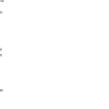
ma
an
i
an
t-