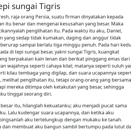
epi sungai Tigris
esh, raja orang Persia, suatu firman dinyatakan kepada
rman itu benar dan mengenai kesusahan yang besar. Maka
kannyalah penglihatan itu. Pada waktu itu aku, Daniel,
 yang sedap tidak kumakan, daging dan anggur tidak
berurap sampai berlalu tiga minggu penuh. Pada hari ked
da di tepi sungai besar, yakni sungai Tigris, kuangkat
ang berpakaian kain lenan dan berikat pinggang emas dari
dan wajahnya seperti cahaya kilat; matanya seperti suluh y
rti kilau tembaga yang digilap, dan suara ucapannya sepert
 melihat penglihatan itu, tetapi orang-orang yang bersama
api mereka ditimpa oleh ketakutan yang besar, sehingga
u tinggal seorang diri.
 besar itu, hilanglah kekuatanku; aku menjadi pucat sama
daku. Lalu kudengar suara ucapannya, dan ketika aku
 pingsanlah aku tertelungkup dengan mukaku ke tanah.
u dan membuat aku bangun sambil bertumpu pada lutut d