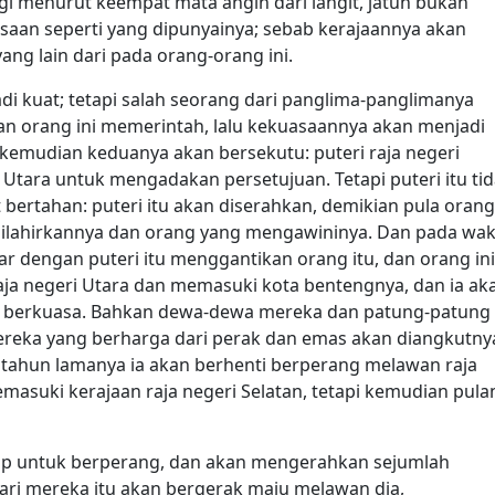
gi menurut keempat mata angin dari langit, jatuh bukan
aan seperti yang dipunyainya; sebab kerajaannya akan
ang lain dari pada orang-orang ini.
di kuat; tetapi salah seorang dari panglima-panglimanya
dan orang ini memerintah, lalu kekuasaannya akan menjadi
kemudian keduanya akan bersekutu: puteri raja negeri
 Utara untuk mengadakan persetujuan. Tetapi puteri itu ti
 bertahan: puteri itu akan diserahkan, demikian pula orang
ilahirkannya dan orang yang mengawininya. Dan pada wa
r dengan puteri itu menggantikan orang itu, dan orang ini
ja negeri Utara dan memasuki kota bentengnya, dan ia ak
n berkuasa. Bahkan dewa-dewa mereka dan patung-patung
reka yang berharga dari perak dan emas akan diangkutny
a tahun lamanya ia akan berhenti berperang melawan raja
emasuki kerajaan raja negeri Selatan, tetapi kemudian pula
ap untuk berperang, dan akan mengerahkan sejumlah
 dari mereka itu akan bergerak maju melawan dia,