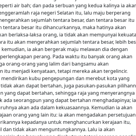
erti air bah; dan pada serbuan yang kedua kalinya ia aka
geramlah raja negeri Selatan itu, lalu maju berperang
mengerahkan sejumlah tentara besar, dan tentara besar itu
h tentara besar itu dihancurkannya, maka hatinya akan
n berlaksa-laksa orang, ia tidak akan mempunyai kekuata
ara itu akan mengerahkan sejumlah tentara besar, lebih be
n kemudian, ia akan bergerak maju melawan dia dengan
 perlengkapan perang. Pada waktu itu banyak orang akan
juga orang-orang yang lalim dari bangsamu akan
 itu menjadi kenyataan, tetapi mereka akan tergelincir.
ng, mendirikan kubu pengepungan dan merebut kota yang
 tidak akan dapat bertahan, juga pasukan-pasukan pilihan
pun yang dapat bertahan, sehingga raja yang menyerangnya
ak ada seorangpun yang dapat bertahan menghadapinya; ia
ruhnya akan ada dalam kekuasaannya. Kemudian ia akan
jaan orang yang lain itu: ia akan mengadakan persetujuan
erikannya kepadanya untuk menghancurkan kerajaan itu,
il dan tidak akan menguntungkannya. Lalu ia akan