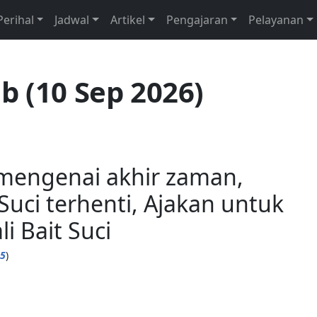
Perihal
Jadwal
Artikel
Pengajaran
Pelayanan
b (10 Sep 2026)
 mengenai akhir zaman,
uci terhenti, Ajakan untuk
 Bait Suci
15
)