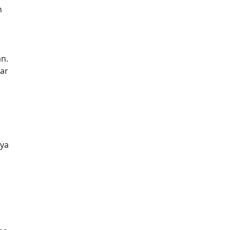
n
n.
sar
nya