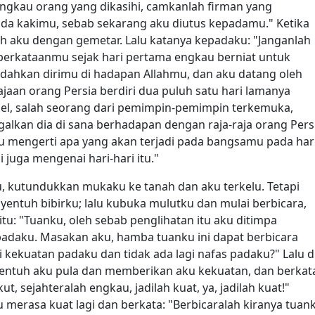
engkau orang yang dikasihi, camkanlah firman yang
da kakimu, sebab sekarang aku diutus kepadamu." Ketika
lah aku dengan gemetar. Lalu katanya kepadaku: "Janganlah
 perkataanmu sejak hari pertama engkau berniat untuk
ahkan dirimu di hadapan Allahmu, dan aku datang oleh
aan orang Persia berdiri dua puluh satu hari lamanya
el, salah seorang dari pemimpin-pemimpin terkemuka,
lkan dia di sana berhadapan dengan raja-raja orang Persi
 mengerti apa yang akan terjadi pada bangsamu pada hari
i juga mengenai hari-hari itu."
u, kutundukkan mukaku ke tanah dan aku terkelu. Tetapi
ntuh bibirku; lalu kubuka mulutku dan mulai berbicara,
tu: "Tuanku, oleh sebab penglihatan itu aku ditimpa
 padaku. Masakan aku, hamba tuanku ini dapat berbicara
 kekuatan padaku dan tidak ada lagi nafas padaku?" Lalu d
entuh aku pula dan memberikan aku kekuatan, dan berkat
t, sejahteralah engkau, jadilah kuat, ya, jadilah kuat!"
 merasa kuat lagi dan berkata: "Berbicaralah kiranya tuan