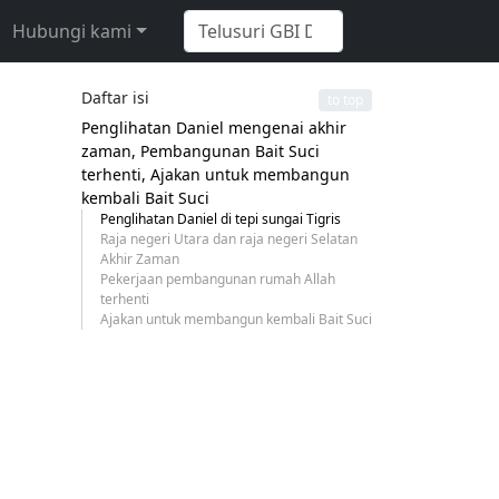
Hubungi kami
Daftar isi
to top
Penglihatan Daniel mengenai akhir
zaman, Pembangunan Bait Suci
terhenti, Ajakan untuk membangun
kembali Bait Suci
Penglihatan Daniel di tepi sungai Tigris
Raja negeri Utara dan raja negeri Selatan
Akhir Zaman
Pekerjaan pembangunan rumah Allah
terhenti
Ajakan untuk membangun kembali Bait Suci