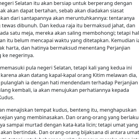
negeri Selatan itu akan bersiap untuk berperang dengan
idak akan dapat bertahan, sebab akan diadakan siasat
akan dari santapannya akan meruntuhkannya: tentaranya
tewas dibunuh. Dan kedua raja itu bermaksud jahat, dan
a satu meja, mereka akan saling membohongi; tetapi hal
aman itu belum mencapai waktu yang ditetapkan. Kemudian i
ak harta, dan hatinya bermaksud menentang Perjanjian
g ke negerinya.
memasuki pula negeri Selatan, tetapi kali yang kedua ini
karena akan datang kapal-kapal orang Kitim melawan dia,
u pulanglah ia dengan hati mendendam terhadap Perjanjian
pulang kembali, ia akan menujukan perhatiannya kepada
Kudus.
an menajiskan tempat kudus, benteng itu, menghapuskan
kejian yang membinasakan. Dan orang-orang yang berlaku
nya sampai murtad dengan kata-kata licin; tetapi umat yang
 akan bertindak. Dan orang-orang bijaksana di antara uma