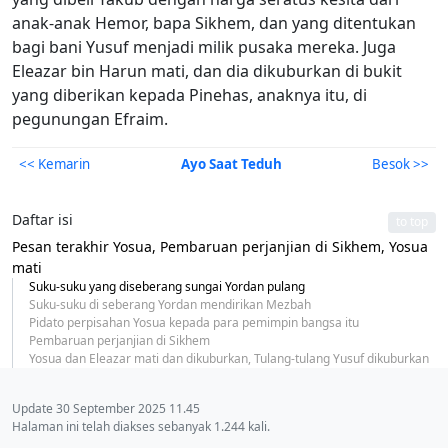
anak-anak Hemor, bapa Sikhem, dan yang ditentukan
bagi bani Yusuf menjadi milik pusaka mereka. Juga
Eleazar bin Harun mati, dan dia dikuburkan di bukit
yang diberikan kepada Pinehas, anaknya itu, di
pegunungan Efraim.
<< Kemarin
Ayo Saat Teduh
Besok >>
Daftar isi
to top
Pesan terakhir Yosua, Pembaruan perjanjian di Sikhem, Yosua
mati
Suku-suku yang diseberang sungai Yordan pulang
Suku-suku di seberang Yordan mendirikan Mezbah
Pidato perpisahan Yosua kepada para pemimpin bangsa itu
Pembaruan perjanjian di Sikhem
Yosua dan Eleazar mati dan dikuburkan, Tulang-tulang Yusuf dikuburkan
Update 30 September 2025 11.45
Halaman ini telah diakses sebanyak 1.244 kali.