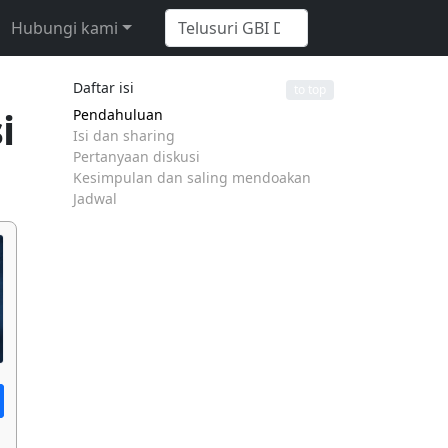
Hubungi kami
Daftar isi
to top
i
Pendahuluan
Isi dan sharing
Pertanyaan diskusi
Kesimpulan dan saling mendoakan
Jadwal