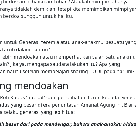
ng berkenan di hadapan Tuhan? Ataukah mimpimu hanya
iranya tidaklah demikian, tetapi kita memimpikan mimpi ya
n berdoa sungguh untuk hal itu.
n untuk Generasi Yeremia atau anak-anakmu; sesuatu yan
s taruh dalam hatimu?
 lebih mendoakan atau memperhatikan salah satu anakmu
ain? Jika ya, mengapa saudara lakukan itu? Apa yang
n hal itu setelah mempelajari sharing COOL pada hari ini?
ling mendoakan
oh Kudus 'nubuat' dan 'penglihatan' turun kepada Genera
udus yang besar di era penuntasan Amanat Agung ini. Biarl
 selaku generasi yang lebih tua:
ebih besar dari pada mendengar, bahwa anak-anakku hidu