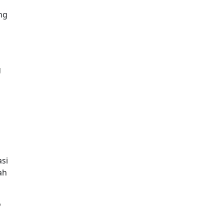
ng
g
si
ah
p