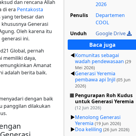
maksud dan rencana Allah
2026
a di era
Pentakosta
Penulis
Departemen
s yang terbesar dan
COOL
, khususnya Generasi
gung. Oleh karena itu
Unduh
Google Drive
generasi ini.
Baca juga
ed21 Global, pernah
Komunitas sebagai
i memiliki daya,
wadah pendewasaan
(29
 memungkinkan Amanat
Mei 2026)
i adalah berita baik.
Generasi Yeremia
pembawa api Injil
(05 Jun
2026)
Pengurapan Roh Kudus
 menyadari dengan baik
untuk Generasi Yeremia
u panggilan dilakukan
(12 Jun 2026)
us.
Menolong Generasi
Yeremia
(19 Jun 2026)
dengan
Doa keliling
(26 Jun 2026)
Generasi