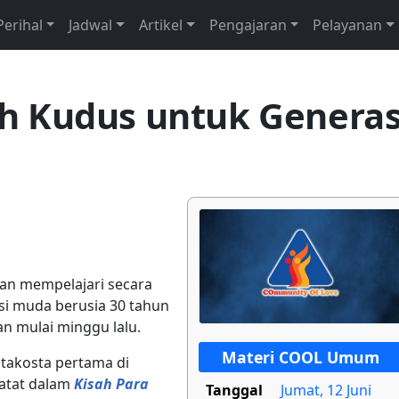
Perihal
Jadwal
Artikel
Pengajaran
Pelayanan
h Kudus untuk Generas
 dan mempelajari secara
si muda berusia 30 tahun
an mulai minggu lalu.
Materi COOL Umum
takosta pertama di
catat dalam
Kisah Para
Tanggal
Jumat, 12 Juni