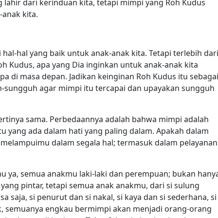
lahir dari kerinduan kita, tetapi mimpi yang Roh Kudus
-anak kita.
al-hal yang baik untuk anak-anak kita. Tetapi terlebih dar
Roh Kudus, apa yang Dia inginkan untuk anak-anak kita
pa di masa depan. Jadikan keinginan Roh Kudus itu sebaga
h-sungguh agar mimpi itu tercapai dan upayakan sungguh
pertinya sama. Perbedaannya adalah bahwa mimpi adalah
atu yang ada dalam hati yang paling dalam. Apakah dalam
 melampuimu dalam segala hal; termasuk dalam pelayanan
 ya, semua anakmu laki-laki dan perempuan; bukan hany
n yang pintar, tetapi semua anak anakmu, dari si sulung
sa saja, si penurut dan si nakal, si kaya dan si sederhana, si
ntik, semuanya engkau bermimpi akan menjadi orang-orang