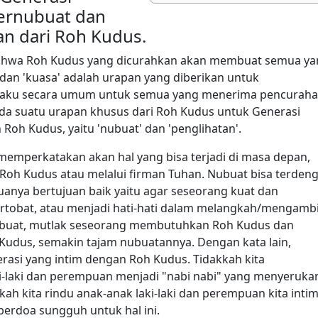
bernubuat dan
n dari Roh Kudus.
hwa Roh Kudus yang dicurahkan akan membuat semua ya
dan 'kuasa' adalah urapan yang diberikan untuk
erlaku secara umum untuk semua yang menerima pencurah
ada suatu urapan khusus dari Roh Kudus untuk Generasi
oh Kudus, yaitu 'nubuat' dan 'penglihatan'.
memperkatakan akan hal yang bisa terjadi di masa depan,
Roh Kudus atau melalui firman Tuhan. Nubuat bisa terden
emuanya bertujuan baik yaitu agar seseorang kuat dan
rtobat, atau menjadi hati-hati dalam melangkah/mengambi
ubuat, mutlak seseorang membutuhkan Roh Kudus dan
Kudus, semakin tajam nubuatannya. Dengan kata lain,
rasi yang intim dengan Roh Kudus. Tidakkah kita
i-laki dan perempuan menjadi "nabi nabi" yang menyeruka
ah kita rindu anak-anak laki-laki dan perempuan kita inti
berdoa sungguh untuk hal ini.