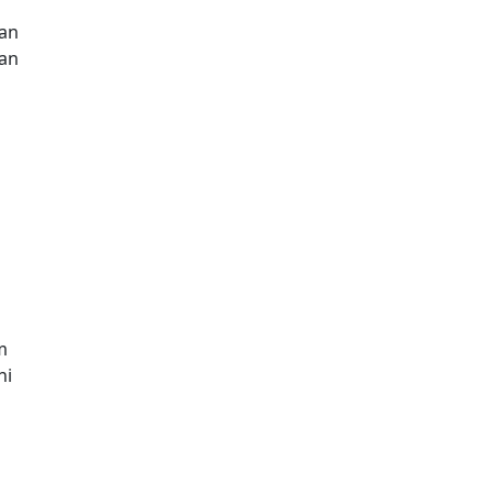
an
gan
m
ni