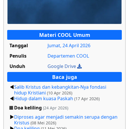
Materi COOL Umum
Tanggal
Jumat, 24 April 2026
Penulis
Departemen COOL
Unduh
Google Drive
Baca juga
Salib Kristus dan kebangkitan-Nya fondasi
hidup Kristiani
(10 Apr 2026)
Hidup dalam kuasa Paskah
(17 Apr 2026)
Doa keliling
(24 Apr 2026)
Diproses agar menjadi semakin serupa dengan
Kristus
(08 Mei 2026)
Doa keliling
(11 Mei 2026)