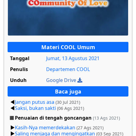
Materi COOL Umum
Tanggal
Jumat, 13 Agustus 2021
Penulis
Departemen COOL
Unduh
Google Drive
Baca juga
Jangan putus asa
(30 Jul 2021)
Saksi, bukan sakti
(06 Ags 2021)
Penuaian di tengah goncangan
(13 Ags 2021)
Kasih-Nya memerdekakan
(27 Ags 2021)
Saling menjaga dan mengingatkan
(03 Sep 2021)