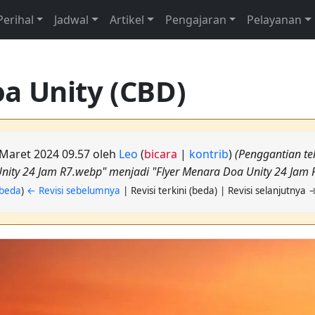
Perihal
Jadwal
Artikel
Pengajaran
Pelayanan
a Unity (CBD)
9 Maret 2024 09.57 oleh
Leo
(
bicara
|
kontrib
)
(Penggantian te
nity 24 Jam R7.webp" menjadi "Flyer Menara Doa Unity 24 Jam R
beda
)
← Revisi sebelumnya
| Revisi terkini (beda) | Revisi selanjutnya 