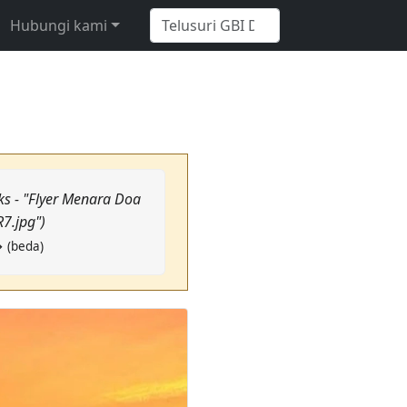
Hubungi kami
ks - "Flyer Menara Doa
7.jpg")
→ (beda)