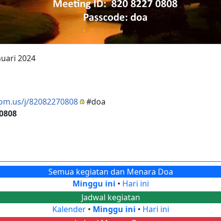
nuari 2024
oom.us/j/82082270808
#doa
 0808
Semua kegiatan dan Menara Doa
Minggu ini
•
Hari ini
Jadwal kegiatan
Kalender
•
Minggu ini
•
Hari ini