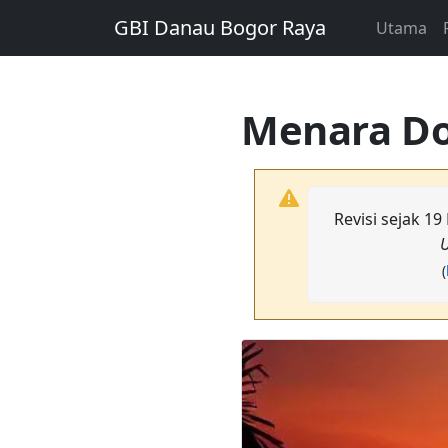
GBI Danau Bogor Raya
Utama
Menara Do
Revisi sejak 1
U
(