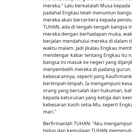
mereka." Lalu berkatalah Musa kepada 
padahal Engkau telah menuntun bangsa
mereka akan berceritera kepada pendu
TUHAN, ada di tengah-tengah bangsa 
mereka dengan berhadapan muka, wakt
berjalan mendahului mereka di dalam t
waktu malam. Jadi jikalau Engkau mem
mendengar kabar tentang Engkau itu n
bangsa ini masuk ke negeri yang dija
menyembelih mereka di padang gurun. J
kebesarannya, seperti yang Kaufirmank
berlimpah-limpah, Ia mengampuni kesal
orang yang bersalah dari hukuman, ba
kepada keturunan yang ketiga dan keem
kebesaran kasih setia-Mu, seperti Engk
mari."
Berfirmanlah TUHAN: "Aku mengampuni
hidup dan kemuliaan TUHAN memenuhi s