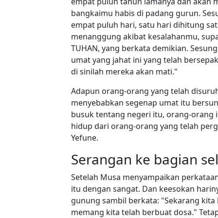
empat puluh tahun lamanya dan akan m
bangkaimu habis di padang gurun. Sesu
empat puluh hari, satu hari dihitung s
menanggung akibat kesalahanmu, supaya
TUHAN, yang berkata demikian. Sesun
umat yang jahat ini yang telah bersep
di sinilah mereka akan mati."
Adapun orang-orang yang telah disuruh
menyebabkan segenap umat itu bersu
busuk tentang negeri itu, orang-orang i
hidup dari orang-orang yang telah perg
Yefune.
Serangan ke bagian se
Setelah Musa menyampaikan perkataan 
itu dengan sangat. Dan keesokan harin
gunung sambil berkata: "Sekarang kita
memang kita telah berbuat dosa." Tet