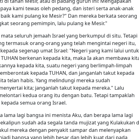
i di tanah Mesir, atau di padang gurun ini! Mengapakah
aya kami tewas oleh pedang, dan isteri serta anak-anak
 baik kami pulang ke Mesir?" Dan mereka berkata seorang
gkat seorang pemimpin, lalu pulang ke Mesir."
mata seluruh jemaah Israel yang berkumpul di situ. Tetapi
ng termasuk orang-orang yang telah mengintai negeri itu,
epada segenap umat Israel: "Negeri yang kami lalui untuk
 Jika TUHAN berkenan kepada kita, maka Ia akan membawa kit
annya kepada kita, suatu negeri yang berlimpah-limpah
memberontak kepada TUHAN, dan janganlah takut kepada
ita telan habis. Yang melindungi mereka sudah
nyertai kita; janganlah takut kepada mereka." Lalu
lontari kedua orang itu dengan batu. Tetapi tampaklah
kepada semua orang Israel.
lama lagi bangsa ini menista Aku, dan berapa lama lagi
ekalipun sudah ada segala tanda mujizat yang Kulakukan d
kul mereka dengan penyakit sampar dan melenyapkan
adi bangsa yang lebih besar dan lebih kuat dari pada