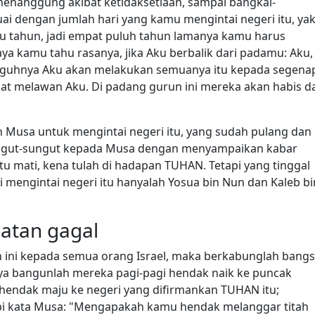
enanggung akibat ketidaksetiaan, sampai bangkai-
ai dengan jumlah hari yang kamu mengintai negeri itu, yak
atu tahun, jadi empat puluh tahun lamanya kamu harus
 kamu tahu rasanya, jika Aku berbalik dari padamu: Aku,
gguhnya Aku akan melakukan semuanya itu kepada segena
akat melawan Aku. Di padang gurun ini mereka akan habis d
 Musa untuk mengintai negeri itu, yang sudah pulang dan
ngut-sungut kepada Musa dengan menyampaikan kabar
tu mati, kena tulah di hadapan TUHAN. Tetapi yang tinggal
i mengintai negeri itu hanyalah Yosua bin Nun dan Kaleb bi
latan gagal
ini kepada semua orang Israel, maka berkabunglah bang
ya bangunlah mereka pagi-pagi hendak naik ke puncak
 hendak maju ke negeri yang difirmankan TUHAN itu;
api kata Musa: "Mengapakah kamu hendak melanggar titah