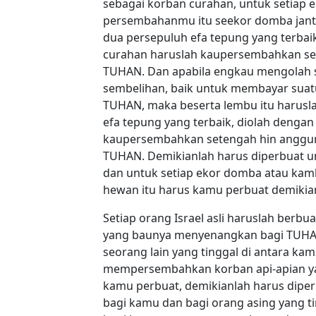
sebagai korban curahan, untuk setiap 
persembahanmu itu seekor domba jant
dua persepuluh efa tepung yang terbaik
curahan haruslah kaupersembahkan sep
TUHAN. Dan apabila engkau mengolah s
sembelihan, baik untuk membayar suat
TUHAN, maka beserta lembu itu harusla
efa tepung yang terbaik, diolah denga
kaupersembahkan setengah hin anggur.
TUHAN. Demikianlah harus diperbuat un
dan untuk setiap ekor domba atau kam
hewan itu harus kamu perbuat demikian
Setiap orang Israel asli haruslah berb
yang baunya menyenangkan bagi TUHAN
seorang lain yang tinggal di antara ka
mempersembahkan korban api-apian y
kamu perbuat, demikianlah harus diper
bagi kamu dan bagi orang asing yang t