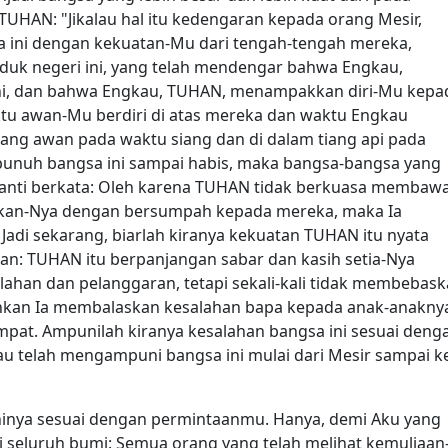
TUHAN: "Jikalau hal itu kedengaran kepada orang Mesir,
 ini dengan kekuatan-Mu dari tengah-tengah mereka,
duk negeri ini, yang telah mendengar bahwa Engkau,
ini, dan bahwa Engkau, TUHAN, menampakkan diri-Mu kepa
u awan-Mu berdiri di atas mereka dan waktu Engkau
iang awan pada waktu siang dan di dalam tiang api pada
bunuh bangsa ini sampai habis, maka bangsa-bangsa yang
anti berkata: Oleh karena TUHAN tidak berkuasa membaw
njikan-Nya dengan bersumpah kepada mereka, maka Ia
adi sekarang, biarlah kiranya kekuatan TUHAN itu nyata
an: TUHAN itu berpanjangan sabar dan kasih setia-Nya
ahan dan pelanggaran, tetapi sekali-kali tidak membebas
hkan Ia membalaskan kesalahan bapa kepada anak-anakny
pat. Ampunilah kiranya kesalahan bangsa ini sesuai deng
au telah mengampuni bangsa ini mulai dari Mesir sampai k
nya sesuai dengan permintaanmu. Hanya, demi Aku yang
eluruh bumi: Semua orang yang telah melihat kemuliaan