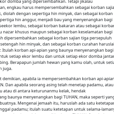
ekor domba yang dipersembahkan. Tetapi jikalau
an, engkau harus mempersembahkan sebagai korban saji
, diolah dengan sepertiga hin minyak, dan sebagai korban
ertiga hin anggur, menjadi bau yang menyenangkan bagi
eekor lembu, sebagai korban bakaran atau sebagai korba
u nazar khusus maupun sebagai korban keselamatan bagi
h dipersembahkan sebagai korban sajian tiga persepuluh
n setengah hin minyak, dan sebagai korban curahan harusl
 Itulah korban api-apian yang baunya menyenangkan bagi
tuk setiap ekor lembu dan untuk setiap ekor domba janta
bing. Berapapun jumlah hewan yang kamu olah, untuk seti
 juga.
uat demikian, apabila ia mempersembahkan korban api-apia
. Dan apabila seorang asing telah menetap padamu, atau
mu atau di antara keturunanmu kelak, hendak
ang baunya menyenangkan bagi TUHAN, maka seperti yan
buatnya. Mengenai jemaah itu, haruslah ada satu ketetapa
inggal padamu; itulah suatu ketetapan untuk selama-laman