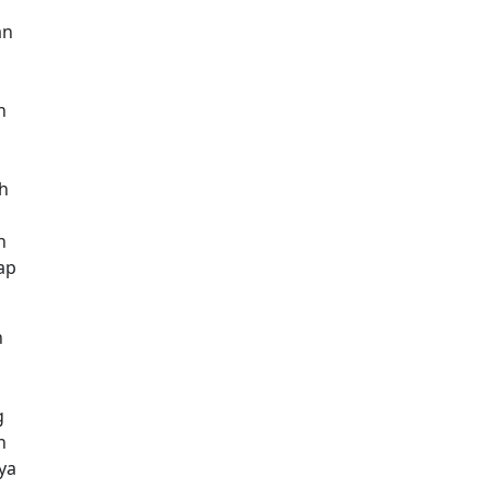
an
n
ah
n
ap
n
g
n
ya