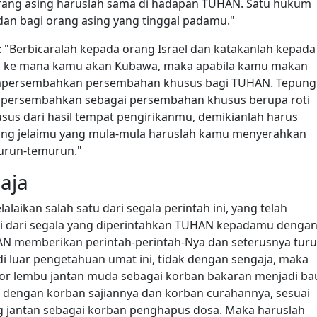
rang asing haruslah sama di hadapan TUHAN. Satu hukum
dan bagi orang asing yang tinggal padamu."
"Berbicaralah kepada orang Israel dan katakanlah kepada
i, ke mana kamu akan Kubawa, maka apabila kamu makan
 mempersembahkan persembahan khusus bagi TUHAN. Tepung
u persembahkan sebagai persembahan khusus berupa roti
us dari hasil tempat pengirikanmu, demikianlah harus
g jelaimu yang mula-mula haruslah kamu menyerahkan
urun-temurun."
aja
laikan salah satu dari segala perintah ini, yang telah
i dari segala yang diperintahkan TUHAN kepadamu denga
AN memberikan perintah-perintah-Nya dan seterusnya turu
 di luar pengetahuan umat ini, tidak dengan sengaja, maka
or lembu jantan muda sebagai korban bakaran menjadi ba
dengan korban sajiannya dan korban curahannya, sesuai
g jantan sebagai korban penghapus dosa. Maka haruslah