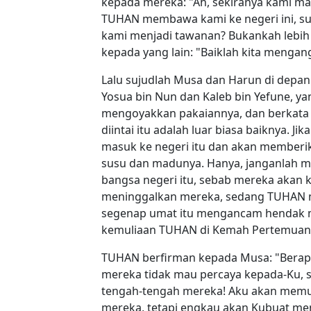
kepada mereka: "Ah, sekiranya kami mat
TUHAN membawa kami ke negeri ini, sup
kami menjadi tawanan? Bukankah lebih
kepada yang lain: "Baiklah kita mengan
Lalu sujudlah Musa dan Harun di depan 
Yosua bin Nun dan Kaleb bin Yefune, ya
mengoyakkan pakaiannya, dan berkata k
diintai itu adalah luar biasa baiknya.
masuk ke negeri itu dan akan memberik
susu dan madunya. Hanya, janganlah 
bangsa negeri itu, sebab mereka akan k
meninggalkan mereka, sedang TUHAN me
segenap umat itu mengancam hendak me
kemuliaan TUHAN di Kemah Pertemuan 
TUHAN berfirman kepada Musa: "Berapa 
mereka tidak mau percaya kepada-Ku, s
tengah-tengah mereka! Aku akan memu
mereka, tetapi engkau akan Kubuat menj