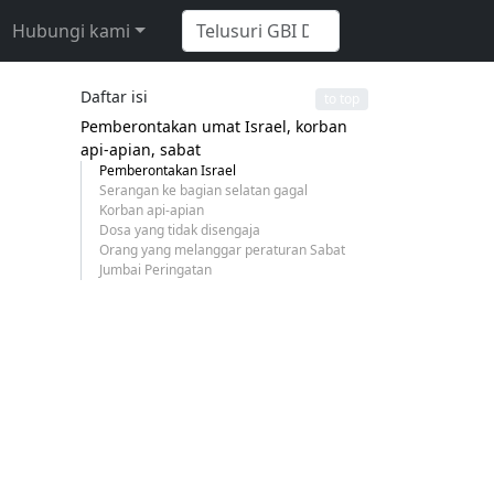
Hubungi kami
Daftar isi
to top
Pemberontakan umat Israel, korban
api-apian, sabat
Pemberontakan Israel
Serangan ke bagian selatan gagal
Korban api-apian
Dosa yang tidak disengaja
Orang yang melanggar peraturan Sabat
Jumbai Peringatan