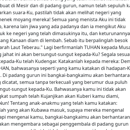
buat di Mesir dan di padang gurun, namun telah sepuluh ka
an suara-Ku, pastilah tidak akan melihat negeri yang
enek moyang mereka! Semua yang menista Aku ini tidak
, karena lain jiwa yang ada padanya dan ia mengikut Aku
 ke negeri yang telah dimasukinya itu, dan keturunannya
ang Kanaan diam di lembah. Sebab itu berpalinglah besok
 arah Laut Teberau." Lagi berfirmanlah TUHAN kepada Mus
g jahat ini akan bersungut-sungut kepada-Ku? Segala sesua
kepada-Ku telah Kudengar. Katakanlah kepada mereka: Dem
UHAN, bahwasanya seperti yang kamu katakan di hadapan-K
 Di padang gurun ini bangkai-bangkaimu akan berhantara
 dicatat, semua tanpa terkecuali yang berumur dua puluh
ungut-sungut kepada-Ku. Bahwasanya kamu ini tidak akan
at sumpah telah Kujanjikan akan Kuberi kamu diami,
n Nun! Tentang anak-anakmu yang telah kamu katakan:
lah yang akan Kubawa masuk, supaya mereka mengenal
etapi mengenai kamu, bangkai-bangkaimu akan berhantaran
u akan mengembara sebagai penggembala di padang gurun