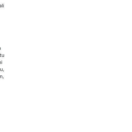
li
a
tu
i
u,
n,