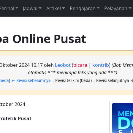
Perihal
Jadwal
Artikel
Pengajaran
Pelayanan
a Online Pusat
 Oktober 2024 10.17 oleh
Leobot
(
bicara
|
kontrib
)
(Bot: Mem
otomatis *** menimpa teks yang ada ***)
beda
)
← Revisi sebelumnya
| Revisi terkini (beda) | Revisi selanjutnya 
ktober 2024
Profetik Pusat