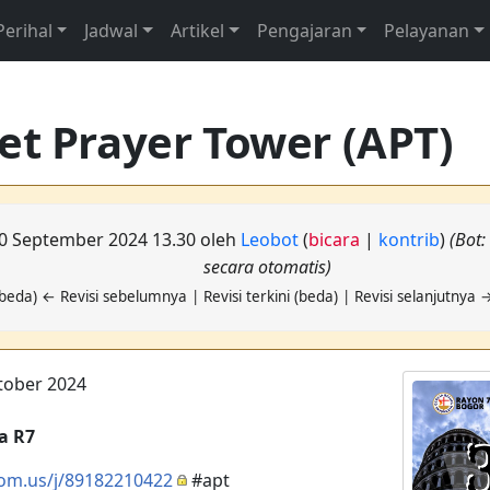
Perihal
Jadwal
Artikel
Pengajaran
Pelayanan
et Prayer Tower (APT)
 10 September 2024 13.30 oleh
Leobot
(
bicara
|
kontrib
)
(Bot
secara otomatis)
beda) ← Revisi sebelumnya | Revisi terkini (beda) | Revisi selanjutnya 
tober 2024
a R7
oom.us/j/89182210422
#apt