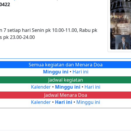
 0422
n 7 setiap hari Senin pk 10.00-11.00, Rabu pk
s pk 23.00-24.00
Semua kegiatan dan Menara Doa
Minggu ini
•
Hari ini
Jadwal kegiatan
Kalender
•
Minggu ini
•
Hari ini
Jadwal Menara Doa
Kalender
•
Hari ini
•
Minggu ini