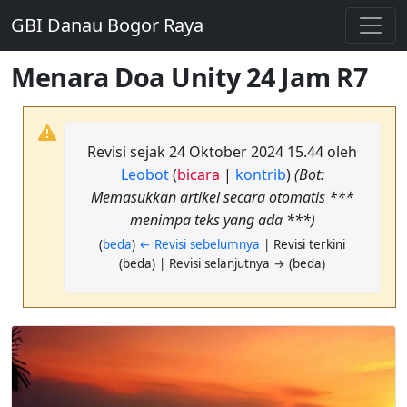
GBI Danau Bogor Raya
Menara Doa Unity 24 Jam R7
Revisi sejak 24 Oktober 2024 15.44 oleh
Leobot
(
bicara
|
kontrib
)
(Bot:
Memasukkan artikel secara otomatis ***
menimpa teks yang ada ***)
(
beda
)
← Revisi sebelumnya
| Revisi terkini
(beda) | Revisi selanjutnya → (beda)