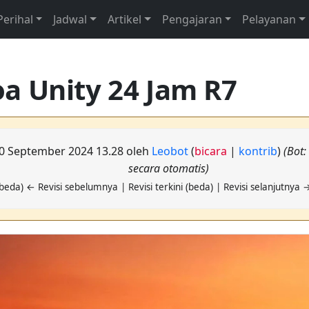
Perihal
Jadwal
Artikel
Pengajaran
Pelayanan
a Unity 24 Jam R7
 10 September 2024 13.28 oleh
Leobot
(
bicara
|
kontrib
)
(Bot
secara otomatis)
beda) ← Revisi sebelumnya | Revisi terkini (beda) | Revisi selanjutnya 