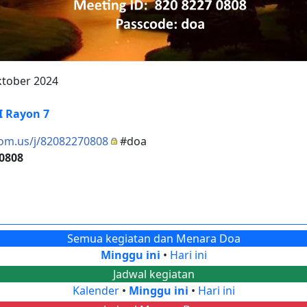
ktober 2024
 Rayon 7
oom.us/j/82082270808
#doa
 0808
Semua kegiatan dan Menara Doa
Minggu ini
•
Hari ini
Jadwal kegiatan
Kalender
•
Minggu ini
•
Hari ini