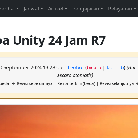
Perihal
Jadwal
Artikel
Pengajaran
Pelayanan
a Unity 24 Jam R7
 10 September 2024 13.28 oleh
Leobot
(
bicara
|
kontrib
)
(Bot
secara otomatis)
beda) ← Revisi sebelumnya | Revisi terkini (beda) | Revisi selanjutnya 