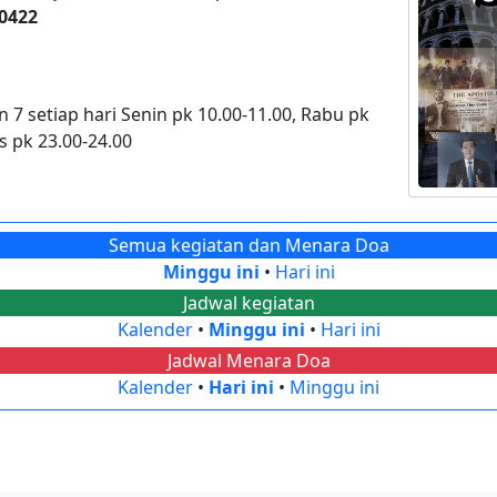
 0422
n 7 setiap hari Senin pk 10.00-11.00, Rabu pk
s pk 23.00-24.00
Semua kegiatan dan Menara Doa
Minggu ini
•
Hari ini
Jadwal kegiatan
Kalender
•
Minggu ini
•
Hari ini
Jadwal Menara Doa
Kalender
•
Hari ini
•
Minggu ini