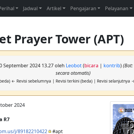
Perihal
Jadwal
Artikel
Pengajaran
Pelayanan
et Prayer Tower (APT)
 10 September 2024 13.27 oleh
Leobot
(
bicara
|
kontrib
)
(Bot
secara otomatis)
beda) ← Revisi sebelumnya | Revisi terkini (beda) | Revisi selanjutnya 
ktober 2024
a R7
oom.us/j/89182210422
#apt