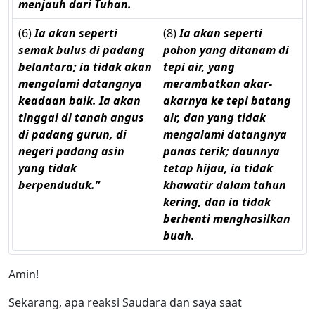
menjauh dari Tuhan.
(6)
Ia akan seperti
(8)
Ia akan seperti
semak bulus di padang
pohon yang ditanam di
belantara; ia tidak akan
tepi air, yang
mengalami datangnya
merambatkan akar-
keadaan baik. Ia akan
akarnya ke tepi batang
tinggal di tanah angus
air, dan yang tidak
di padang gurun, di
mengalami datangnya
negeri padang asin
panas terik; daunnya
yang tidak
tetap hijau, ia tidak
berpenduduk.”
khawatir dalam tahun
kering, dan ia tidak
berhenti menghasilkan
buah.
Amin!
Sekarang, apa reaksi Saudara dan saya saat