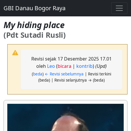
GBI Danau Bogor Raya
My hiding place
(Pdt Sutadi Rusli)
Revisi sejak 17 Desember 2025 17.01
oleh
Leo
(
bicara
|
kontrib
)
(Upd)
(
beda
)
← Revisi sebelumnya
| Revisi terkini
(beda) | Revisi selanjutnya → (beda)