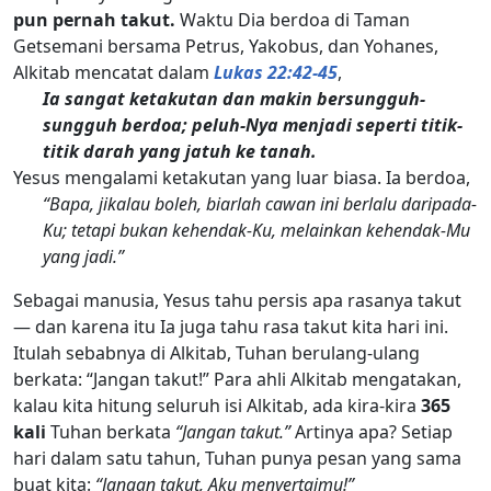
pun pernah takut.
Waktu Dia berdoa di Taman
Getsemani bersama Petrus, Yakobus, dan Yohanes,
Alkitab mencatat dalam
Lukas 22:42-45
,
Ia sangat ketakutan dan makin bersungguh-
sungguh berdoa; peluh-Nya menjadi seperti titik-
titik darah yang jatuh ke tanah.
Yesus mengalami ketakutan yang luar biasa. Ia berdoa,
“Bapa, jikalau boleh, biarlah cawan ini berlalu daripada-
Ku; tetapi bukan kehendak-Ku, melainkan kehendak-Mu
yang jadi.”
Sebagai manusia, Yesus tahu persis apa rasanya takut
— dan karena itu Ia juga tahu rasa takut kita hari ini.
Itulah sebabnya di Alkitab, Tuhan berulang-ulang
berkata: “Jangan takut!” Para ahli Alkitab mengatakan,
kalau kita hitung seluruh isi Alkitab, ada kira-kira
365
kali
Tuhan berkata
“Jangan takut.”
Artinya apa? Setiap
hari dalam satu tahun, Tuhan punya pesan yang sama
buat kita:
“Jangan takut, Aku menyertaimu!”