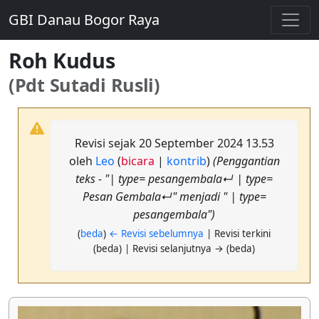
GBI Danau Bogor Raya
Roh Kudus
(Pdt Sutadi Rusli)
Revisi sejak 20 September 2024 13.53
oleh
Leo
(
bicara
|
kontrib
)
(Penggantian
teks - "| type= pesangembala↵ | type=
Pesan Gembala↵" menjadi " | type=
pesangembala")
(
beda
)
← Revisi sebelumnya
| Revisi terkini
(beda) | Revisi selanjutnya → (beda)