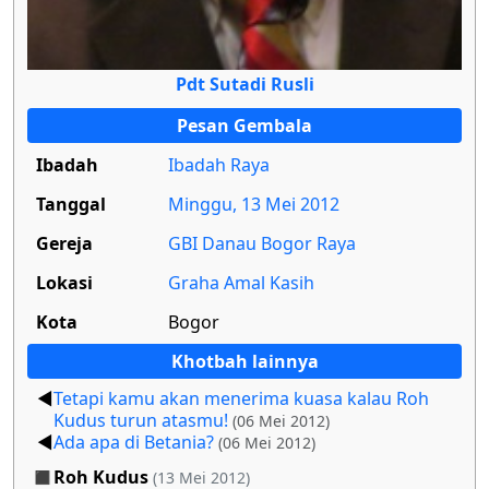
Pdt Sutadi Rusli
Pesan Gembala
Ibadah
Ibadah Raya
Tanggal
Minggu, 13 Mei 2012
Gereja
GBI Danau Bogor Raya
Lokasi
Graha Amal Kasih
Kota
Bogor
Khotbah lainnya
Tetapi kamu akan menerima kuasa kalau Roh
Kudus turun atasmu!
(06 Mei 2012)
Ada apa di Betania?
(06 Mei 2012)
Roh Kudus
(13 Mei 2012)