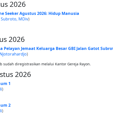
tus 2026
e Seeker Agustus 2026: Hidup Manusia
 Subroto, MDiv
)
tus 2026
 Pelayan Jemaat Keluarga Besar GBI Jalan Gatot Subro
 Njotorahardjo
)
b sudah diregistrasikan melalui Kantor Gereja Rayon.
stus 2026
mum 1
li
)
mum 2
li
)