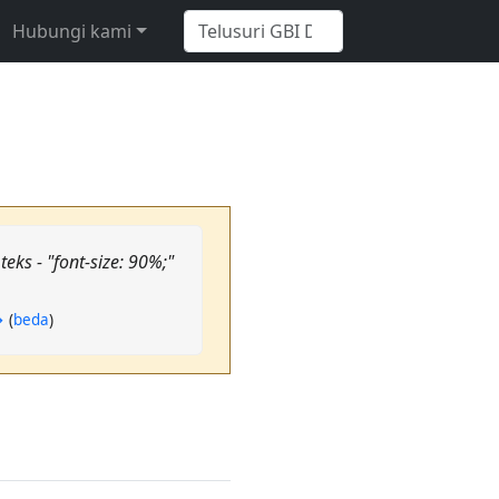
Hubungi kami
eks - "font-size: 90%;"
→
(
beda
)