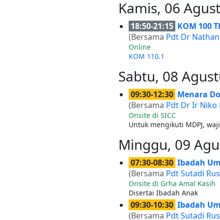
Kamis, 06 Agus
18:50-21:15
KOM 100 Th
(Bersama
Pdt Dr Nathan
Online
KOM 110.1
Sabtu, 08 Agus
09:30-12:30
Menara Doa
(Bersama
Pdt Dr Ir Niko
Onsite di SICC
Untuk mengikuti MDPJ, waji
Minggu, 09 Agu
07:30-08:30
Ibadah U
(Bersama
Pdt Sutadi Rus
Onsite di Grha Amal Kasih
Disertai Ibadah Anak
09:30-10:30
Ibadah U
(Bersama
Pdt Sutadi Rus