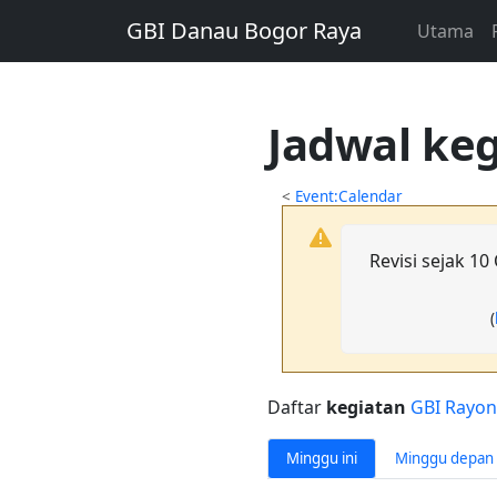
GBI Danau Bogor Raya
Utama
Jadwal keg
<
Event:Calendar
Revisi sejak 1
(
Daftar
kegiatan
GBI Rayon
Minggu ini
Minggu depan