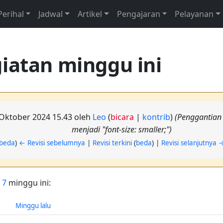
Perihal
Jadwal
Artikel
Pengajaran
Pelayanan
iatan minggu ini
0 Oktober 2024 15.43 oleh
Leo
(
bicara
|
kontrib
)
(Penggantian t
menjadi "font-size: smaller;")
beda
)
← Revisi sebelumnya
|
Revisi terkini
(
beda
) |
Revisi selanjutnya 
 7
minggu ini:
Minggu lalu