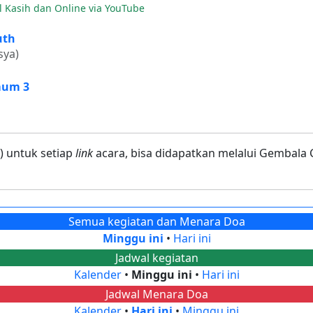
l Kasih dan Online via YouTube
uth
sya)
mum 3
a) untuk setiap
link
acara, bisa didapatkan melalui Gembala
Semua kegiatan dan Menara Doa
Minggu ini
•
Hari ini
Jadwal kegiatan
Kalender
•
Minggu ini
•
Hari ini
Jadwal Menara Doa
Kalender
•
Hari ini
•
Minggu ini