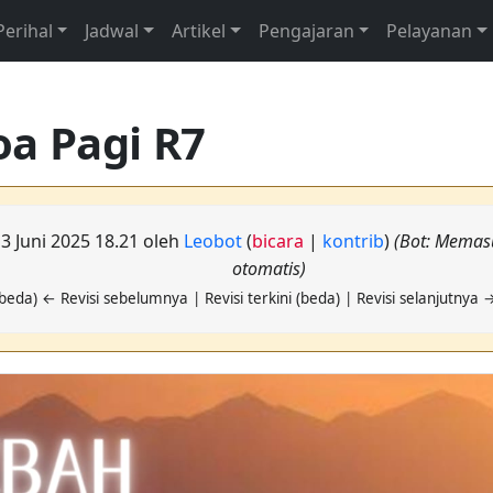
Perihal
Jadwal
Artikel
Pengajaran
Pelayanan
a Pagi R7
13 Juni 2025 18.21 oleh
Leobot
(
bicara
|
kontrib
)
(Bot: Memasu
otomatis)
beda) ← Revisi sebelumnya | Revisi terkini (beda) | Revisi selanjutnya 