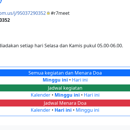
7
oom.us/j/95037290352
#r7meet
 0352
adakan setiap hari Selasa dan Kamis pukul 05.00-06.00.
Semua kegiatan dan Menara Doa
Minggu ini
•
Hari ini
Jadwal kegiatan
Kalender
•
Minggu ini
•
Hari ini
Jadwal Menara Doa
Kalender
•
Hari ini
•
Minggu ini