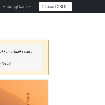
Hubungi kami
kkan artikel secara
→ (beda)