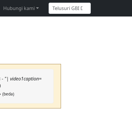
Hubungi kami
 - "| video1caption=
)
→ (beda)