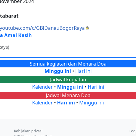
 November 2024
tabarat
//youtube.com/c/GBIDanauBogorRaya
a Amal Kasih
Raya)
Semua kegiatan dan Menara Doa
Minggu ini
•
Hari ini
Jadwal kegiatan
Kalender
•
Minggu ini
•
Hari ini
Jadwal Menara Doa
Kalender
•
Hari ini
•
Minggu ini
Kebijakan privasi
Log