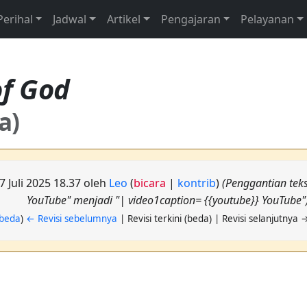
Perihal
Jadwal
Artikel
Pengajaran
Pelayanan
f God
a)
27 Juli 2025 18.37 oleh
Leo
(
bicara
|
kontrib
)
(Penggantian teks
YouTube" menjadi "| video1caption= {{youtube}} YouTube"
beda
)
← Revisi sebelumnya
| Revisi terkini (beda) | Revisi selanjutnya 