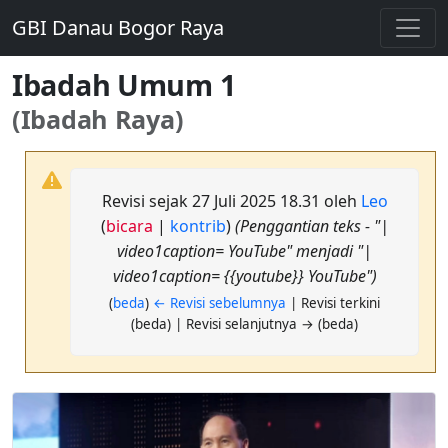
GBI Danau Bogor Raya
Ibadah Umum 1
(Ibadah Raya)
Revisi sejak 27 Juli 2025 18.31 oleh
Leo
(
bicara
|
kontrib
)
(Penggantian teks - "|
video1caption= YouTube" menjadi "|
video1caption= {{youtube}} YouTube")
(
beda
)
← Revisi sebelumnya
| Revisi terkini
(beda) | Revisi selanjutnya → (beda)