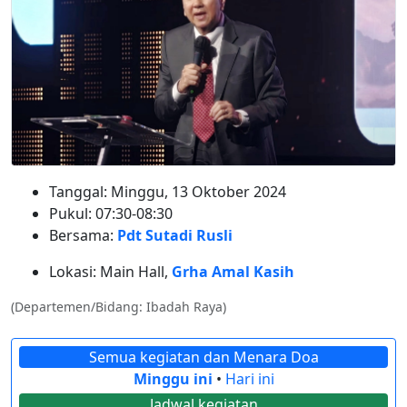
Tanggal: Minggu, 13 Oktober 2024
Pukul: 07:30-08:30
Bersama:
Pdt Sutadi Rusli
Lokasi: Main Hall,
Grha Amal Kasih
(Departemen/Bidang: Ibadah Raya)
Semua kegiatan dan Menara Doa
Minggu ini
•
Hari ini
Jadwal kegiatan