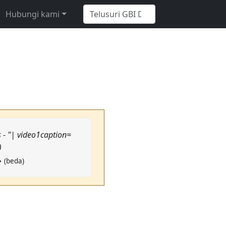
Hubungi kami
 - "| video1caption=
)
→ (beda)