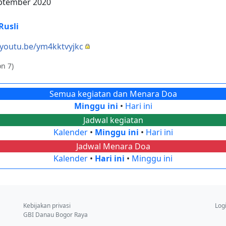
eptember 2020
Rusli
/youtu.be/ym4kktvyjkc
n 7)
Semua kegiatan dan Menara Doa
Minggu ini
•
Hari ini
Jadwal kegiatan
Kalender
•
Minggu ini
•
Hari ini
Jadwal Menara Doa
Kalender
•
Hari ini
•
Minggu ini
Kebijakan privasi
Log
GBI Danau Bogor Raya