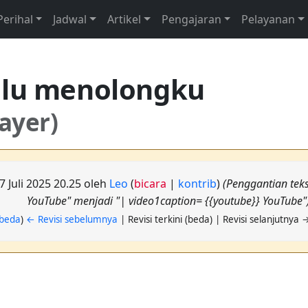
Perihal
Jadwal
Artikel
Pengajaran
Pelayanan
alu menolongku
ayer)
27 Juli 2025 20.25 oleh
Leo
(
bicara
|
kontrib
)
(Penggantian teks
YouTube" menjadi "| video1caption= {{youtube}} YouTube"
beda
)
← Revisi sebelumnya
| Revisi terkini (beda) | Revisi selanjutnya 