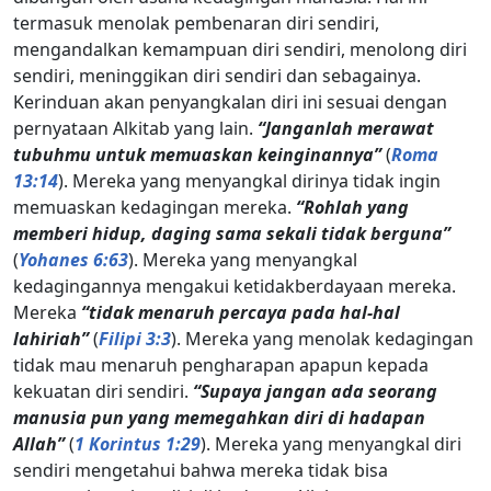
termasuk menolak pembenaran diri sendiri,
mengandalkan kemampuan diri sendiri, menolong diri
sendiri, meninggikan diri sendiri dan sebagainya.
Kerinduan akan penyangkalan diri ini sesuai dengan
pernyataan Alkitab yang lain.
“Janganlah merawat
tubuhmu untuk memuaskan keinginannya”
(
Roma
13:14
). Mereka yang menyangkal dirinya tidak ingin
memuaskan kedagingan mereka.
“Rohlah yang
memberi hidup, daging sama sekali tidak berguna”
(
Yohanes 6:63
). Mereka yang menyangkal
kedagingannya mengakui ketidakberdayaan mereka.
Mereka
“tidak menaruh percaya pada hal-hal
lahiriah”
(
Filipi 3:3
). Mereka yang menolak kedagingan
tidak mau menaruh pengharapan apapun kepada
kekuatan diri sendiri.
“Supaya jangan ada seorang
manusia pun yang memegahkan diri di hadapan
Allah”
(
1 Korintus 1:29
). Mereka yang menyangkal diri
sendiri mengetahui bahwa mereka tidak bisa