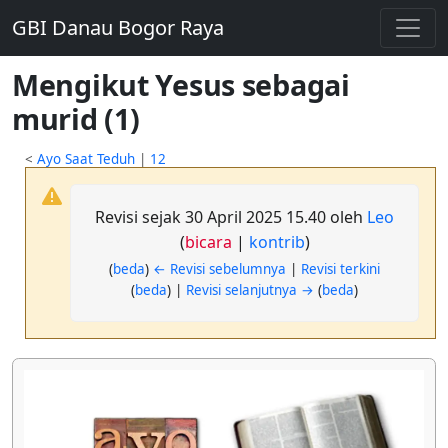
GBI Danau Bogor Raya
Mengikut Yesus sebagai
murid (1)
<
Ayo Saat Teduh
|
12
Revisi sejak 30 April 2025 15.40 oleh
Leo
(
bicara
|
kontrib
)
(
beda
)
← Revisi sebelumnya
|
Revisi terkini
(
beda
) |
Revisi selanjutnya →
(
beda
)