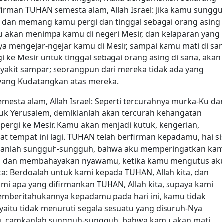
h firman TUHAN semesta alam, Allah Israel: Jika kamu sungg
, dan memang kamu pergi dan tinggal sebagai orang asing 
u akan menimpa kamu di negeri Mesir, dan kelaparan yang
ya mengejar-ngejar kamu di Mesir, sampai kamu mati di sa
 ke Mesir untuk tinggal sebagai orang asing di sana, akan
yakit sampar; seorangpun dari mereka tidak ada yang
a yang Kudatangkan atas mereka.
mesta alam, Allah Israel: Seperti tercurahnya murka-Ku da
k Yerusalem, demikianlah akan tercurah kehangatan
pergi ke Mesir. Kamu akan menjadi kutuk, kengerian,
at tempat ini lagi. TUHAN telah berfirman kepadamu, hai si
amkanlah sungguh-sungguh, bahwa aku memperingatkan ka
rimu dan membahayakan nyawamu, ketika kamu mengutus ak
: Berdoalah untuk kami kepada TUHAN, Allah kita, dan
mi apa yang difirmankan TUHAN, Allah kita, supaya kami
emberitahukannya kepadamu pada hari ini, kamu tidak
itu tidak menuruti segala sesuatu yang disuruh-Nya
u, camkanlah sungguh-sungguh, bahwa kamu akan mati