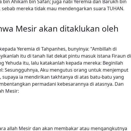
 bin Ahikam bin Safan; juga nabi Yeremia dan Barukh bin
sir, sebab mereka tidak mau mendengarkan suara TUHAN.
wa Mesir akan ditaklukan oleh
pada Yeremia di Tahpanhes, bunyinya: "Ambillah di
anlah itu di tanah liat dekat pintu masuk istana Firaun di
 Yehuda itu, lalu katakanlah kepada mereka: Beginilah
ael: Sesungguhnya, Aku mengutus orang untuk menjemput
, supaya ia mendirikan takhtanya di atas batu-batu yang
embentangkan permadani kebesarannya di atasnya. Dan
ah Mesir:
l para allah Mesir dan akan membakar atau mengangkutnya