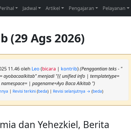
Perihal
Jadwal
Artikel
Pengajaran
Pelayanan
b (29 Ags 2026)
025 11.46 oleh
Leo
(
bicara
|
kontrib
)
(Penggantian teks - "
e= ayobacaalkitab" menjadi "{{ unified info | templatetype=
| namespace= | pagename=Ayo Baca Alkitab ")
umnya
|
Revisi terkini
(
beda
) |
Revisi selanjutnya →
(
beda
)
mia dan Yehezkiel, Berita