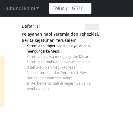
Hubungi kami
Daftar isi
to top
Pelayanan nabi Yeremia dan Yehezkiel,
Berita kejatuhan Yerusalem
Yeremia memperingati supaya jangan
mengungsi ke Mesir
Yeremia dipaksa mengungsi ke Mesir
Yeremia bernubuat bahwa Mesir akan
ditaklukan oleh Nebukadnezar
Nubuat terakhir dari Yeremia di Mesir
Berita kejatuhan Yerusalem
Israel berkeras hati di negerinya dan di
pembuangan