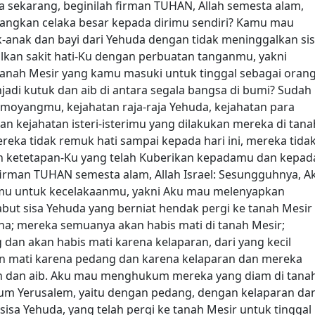
ka sekarang, beginilah firman TUHAN, Allah semesta alam,
angkan celaka besar kepada dirimu sendiri? Kamu mau
k-anak dan bayi dari Yehuda dengan tidak meninggalkan si
n sakit hati-Ku dengan perbuatan tanganmu, yakni
tanah Mesir yang kamu masuki untuk tinggal sebagai oran
di kutuk dan aib di antara segala bangsa di bumi? Sudah
moyangmu, kejahatan raja-raja Yehuda, kejahatan para
n kejahatan isteri-isterimu yang dilakukan mereka di tana
ereka tidak remuk hati sampai kepada hari ini, mereka tida
an ketetapan-Ku yang telah Kuberikan kepadamu dan kepad
irman TUHAN semesta alam, Allah Israel: Sesungguhnya, A
u untuk kecelakaanmu, yakni Aku mau melenyapkan
ut sisa Yehuda yang berniat hendak pergi ke tanah Mesir
ana; mereka semuanya akan habis mati di tanah Mesir;
dan akan habis mati karena kelaparan, dari yang kecil
n mati karena pedang dan karena kelaparan dan mereka
an dan aib. Aku mau menghukum mereka yang diam di tana
kum Yerusalem, yaitu dengan pedang, dengan kelaparan da
sisa Yehuda, yang telah pergi ke tanah Mesir untuk tinggal