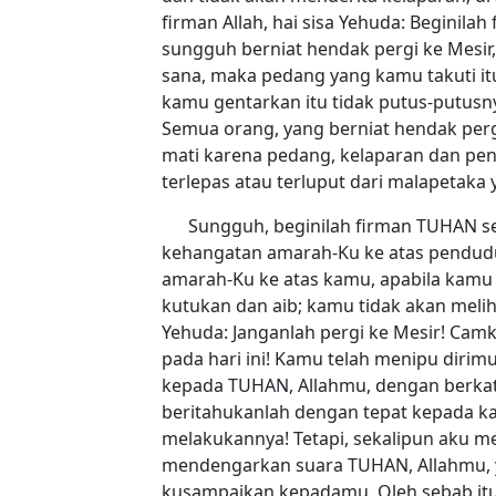
firman Allah, hai sisa Yehuda: Beginila
sungguh berniat hendak pergi ke Mesir
sana, maka pedang yang kamu takuti it
kamu gentarkan itu tidak putus-putusn
Semua orang, yang berniat hendak pergi
mati karena pedang, kelaparan dan pen
terlepas atau terluput dari malapetak
Sungguh, beginilah firman TUHAN se
kehangatan amarah-Ku ke atas pendudu
amarah-Ku ke atas kamu, apabila kamu 
kutukan dan aib; kamu tidak akan melih
Yehuda: Janganlah pergi ke Mesir! C
pada hari ini! Kamu telah menipu di
kepada TUHAN, Allahmu, dengan berkata
beritahukanlah dengan tepat kepada ka
melakukannya! Tetapi, sekalipun aku m
mendengarkan suara TUHAN, Allahmu, ya
kusampaikan kepadamu. Oleh sebab it