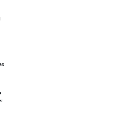
l
h
as
u
ya