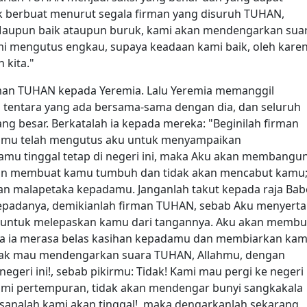
dak berbuat menurut segala firman yang disuruh TUHAN,
Maupun baik ataupun buruk, kami akan mendengarkan sua
mi mengutus engkau, supaya keadaan kami baik, oleh kare
 kita."
rman TUHAN kepada Yeremia. Lalu Yeremia memanggil
 tentara yang ada bersama-sama dengan dia, dan seluruh
ang besar. Berkatalah ia kepada mereka: "Beginilah firman
kamu telah mengutus aku untuk menyampaikan
mu tinggal tetap di negeri ini, maka Aku akan membangu
kan membuat kamu tumbuh dan tidak akan mencabut kamu
n malapetaka kepadamu. Janganlah takut kepada raja Bab
 kepadanya, demikianlah firman TUHAN, sebab Aku menyerta
untuk melepaskan kamu dari tangannya. Aku akan membu
ga ia merasa belas kasihan kepadamu dan membiarkan ka
tidak mau mendengarkan suara TUHAN, Allahmu, dengan
egeri ini!, sebab pikirmu: Tidak! Kami mau pergi ke negeri
lami pertempuran, tidak akan mendengar bunyi sangkakala
 sanalah kami akan tinggal!, maka dengarkanlah sekarang