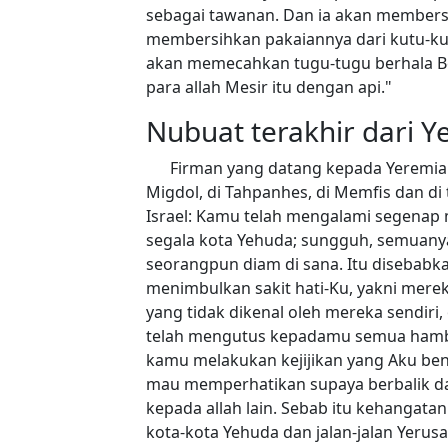
sebagai tawanan. Dan ia akan membersi
membersihkan pakaiannya dari kutu-kut
akan memecahkan tugu-tugu berhala Be
para allah Mesir itu dengan api."
Nubuat terakhir dari Y
Firman yang datang kepada Yeremia 
Migdol, di Tahpanhes, di Memfis dan di
Israel: Kamu telah mengalami segenap 
segala kota Yehuda; sungguh, semuanya
seorangpun diam di sana. Itu disebabk
menimbulkan sakit hati-Ku, yakni mere
yang tidak dikenal oleh mereka sendir
telah mengutus kepadamu semua hamba
kamu melakukan kejijikan yang Aku ben
mau memperhatikan supaya berbalik da
kepada allah lain. Sebab itu kehangat
kota-kota Yehuda dan jalan-jalan Yeru