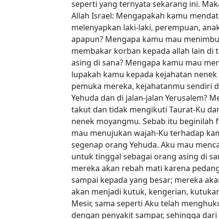
seperti yang ternyata sekarang ini. Ma
Allah Israel: Mengapakah kamu mendat
melenyapkan laki-laki, perempuan, ana
apapun? Mengapa kamu mau menimbulka
membakar korban kepada allah lain di 
asing di sana? Mengapa kamu mau menja
lupakah kamu kepada kejahatan nenek 
pemuka mereka, kejahatanmu sendiri da
Yehuda dan di jalan-jalan Yerusalem? M
takut dan tidak mengikuti Taurat-Ku d
nenek moyangmu. Sebab itu beginilah f
mau menujukan wajah-Ku terhadap kam
segenap orang Yehuda. Aku mau mencab
untuk tinggal sebagai orang asing di s
mereka akan rebah mati karena pedang 
sampai kepada yang besar; mereka aka
akan menjadi kutuk, kengerian, kutuk
Mesir, sama seperti Aku telah menghu
dengan penyakit sampar, sehingga dari 