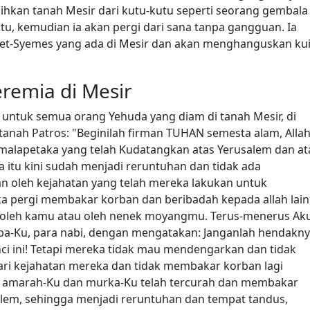
hkan tanah Mesir dari kutu-kutu seperti seorang gembala
u, kemudian ia akan pergi dari sana tanpa gangguan. Ia
t-Syemes yang ada di Mesir dan akan menghanguskan kui
eremia di Mesir
untuk semua orang Yehuda yang diam di tanah Mesir, di
 tanah Patros: "Beginilah firman TUHAN semesta alam, Alla
malapetaka yang telah Kudatangkan atas Yerusalem dan at
 itu kini sudah menjadi reruntuhan dan tidak ada
an oleh kejahatan yang telah mereka lakukan untuk
ka pergi membakar korban dan beribadah kepada allah lain
i, oleh kamu atau oleh nenek moyangmu. Terus-menerus Ak
-Ku, para nabi, dengan mengatakan: Janganlah hendakn
ci ini! Tetapi mereka tidak mau mendengarkan dan tidak
ri kejahatan mereka dan tidak membakar korban lagi
an amarah-Ku dan murka-Ku telah tercurah dan membakar
salem, sehingga menjadi reruntuhan dan tempat tandus,