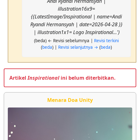
Andi Ryandi Hermansyah |
illustration16x9=
{{LatestImage/Inspirational | name=Andi
Ryandi Hermansyah | date=2026-04-28 }}
| illustration1x1= Logo Inspirational...')
(beda) ← Revisi sebelumnya |
Revisi terkini
(
beda
) |
Revisi selanjutnya →
(
beda
)
Artikel
Inspirational
ini belum diterbitkan.
Menara Doa Unity