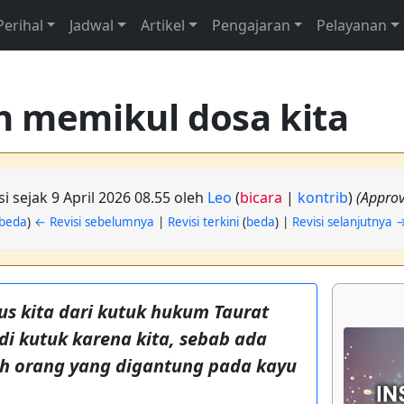
Perihal
Jadwal
Artikel
Pengajaran
Pelayanan
h memikul dosa kita
si sejak 9 April 2026 08.55 oleh
Leo
(
bicara
|
kontrib
)
(Approv
beda
)
← Revisi sebelumnya
|
Revisi terkini
(
beda
) |
Revisi selanjutnya 
us kita dari kutuk hukum Taurat
i kutuk karena kita, sebab ada
lah orang yang digantung pada kayu