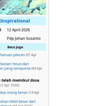
Inspirational
l
12 April 2026
Pdp Johan Susanto
Baca juga
aruan pikiran
(07 Apr
banan Yesus dan
an yang sempurna
(09 Apr
s telah memikul dosa
12 Apr 2026)
doa orang benar
(14 Apr
Tuhan lebih besar dari
akiman
(16 Apr 2026)