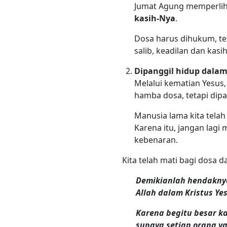
Jumat Agung memperliha
kasih-Nya
.
Dosa harus dihukum, tet
salib, keadilan dan kasi
Dipanggil hidup dala
Melalui kematian Yesus,
hamba dosa, tetapi dip
Manusia lama kita telah
Karena itu, jangan lagi
kebenaran.
Kita telah mati bagi dosa d
Demikianlah hendakny
Allah dalam Kristus Ye
Karena begitu besar ka
supaya setiap orang y