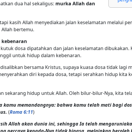
tkan dua hal sekaligus:
murka Allah dan
api kasih Allah menyediakan jalan keselamatan melalui pe
h Allah bertemu.
m kebenaran
 kutuk dosa dipatahkan dan jalan keselamatan dibukakan. Ki
anggil untuk hidup dalam kebenaran.
 disalibkan bersama Kristus, supaya kuasa dosa tidak lagi 
 menyerahkan diri kepada dosa, tetapi serahkan hidup kita k
an sekarang hidup untuk Allah. Oleh bilur-bilur-Nya, kita t
a kamu memandangnya: bahwa kamu telah mati bagi dosa
sus.
(
Roma 6:11
)
sih Allah akan dunia ini, sehingga Ia telah mengaruniak
ang percaya kepada-Nya tidak binasa, melainkan beroleh 