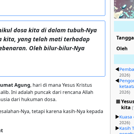
mikul dosa kita di dalam tubuh-Nya
Tangga
a kita, yang telah mati terhadap
ebenaran. Oleh bilur-bilur-Nya
Oleh
.
Pembah
2026)
Pengor
Jumat Agung
, hari di mana Yesus Kristus
ketaat
alib. Ini adalah puncak dari rencana Allah
2026)
sia dari hukuman dosa.
Yesu
kita
(
esalahan-Nya, tetapi karena kasih-Nya kepada
Kuasa 
2026)
Kasih 
ut
pengh