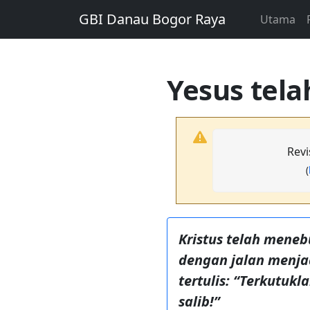
GBI Danau Bogor Raya
Utama
Yesus tela
Revi
(
Kristus telah meneb
dengan jalan menjad
tertulis: “Terkutuk
salib!”