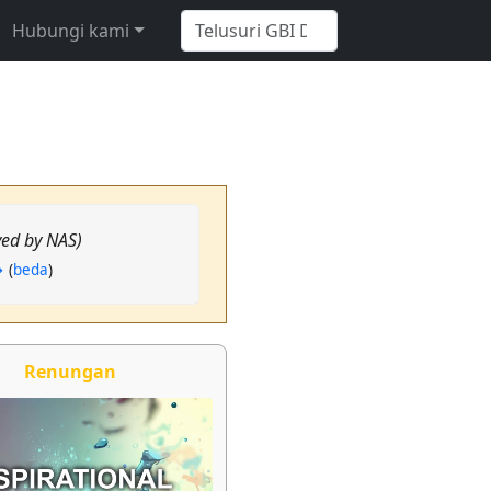
Hubungi kami
ed by NAS)
→
(
beda
)
Renungan