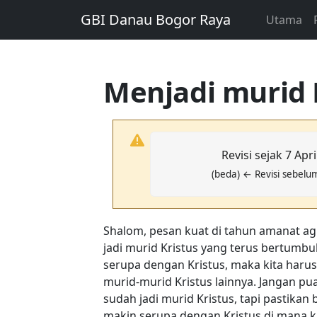
GBI Danau Bogor Raya
Utama
Menjadi murid K
Revisi sejak 7 Apr
(beda) ← Revisi sebel
Shalom, pesan kuat di tahun amanat ag
jadi murid Kristus yang terus bertumb
serupa dengan Kristus, maka kita har
murid-murid Kristus lainnya. Jangan pua
sudah jadi murid Kristus, tapi pastika
makin serupa dengan Kristus di mana kr