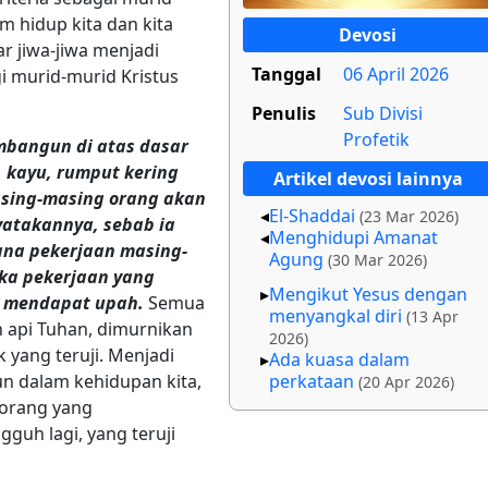
 hidup kita dan kita
Devosi
 jiwa-jiwa menjadi
Tanggal
06 April 2026
gi murid-murid Kristus
Penulis
Sub Divisi
Profetik
bangun di atas dasar
, kayu, rumput kering
Artikel devosi lainnya
masing-masing orang akan
El-Shaddai
(23 Mar 2026)
atakannya, sebab ia
Menghidupi Amanat
na pekerjaan masing-
Agung
(30 Mar 2026)
Jika pekerjaan yang
Mengikut Yesus dengan
n mendapat upah.
Semua
menyangkal diri
(13 Apr
h api Tuhan, dimurnikan
2026)
yang teruji. Menjadi
Ada kuasa dalam
un dalam kehidupan kita,
perkataan
(20 Apr 2026)
-orang yang
uh lagi, yang teruji