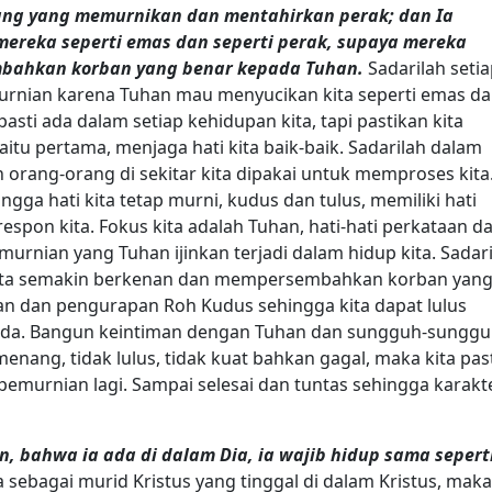
rang yang memurnikan dan mentahirkan perak; dan Ia
ereka seperti emas dan seperti perak, supaya mereka
bahkan korban yang benar kepada Tuhan.
Sadarilah seti
emurnian karena Tuhan mau menyucikan kita seperti emas d
asti ada dalam setiap kehidupan kita, tapi pastikan kita
tu pertama, menjaga hati kita baik-baik. Sadarilah dalam
 orang-orang di sekitar kita dipakai untuk memproses kita
ingga hati kita tetap murni, kudus dan tulus, memiliki hati
espon kita. Fokus kita adalah Tuhan, hati-hati perkataan d
murnian yang Tuhan ijinkan terjadi dalam hidup kita. Sadar
ita semakin berkenan dan mempersembahkan korban yan
tan dan pengurapan Roh Kudus sehingga kita dapat lulus
ada. Bangun keintiman dengan Tuhan dan sungguh-sungg
menang, tidak lulus, tidak kuat bahkan gagal, maka kita pas
emurnian lagi. Sampai selesai dan tuntas sehingga karakt
 bahwa ia ada di dalam Dia, ia wajib hidup sama sepert
 sebagai murid Kristus yang tinggal di dalam Kristus, maka