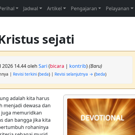
Perihal
Jadwal
Artikel
Pengajaran
Pelayanan
ristus sejati
il 2026 14.44 oleh
Sari
(
bicara
|
kontrib
)
(Baru)
umnya |
Revisi terkini
(
beda
) |
Revisi selanjutnya →
(
beda
)
ung adalah kita harus
uh menjadi dewasa dan
us juga memuridkan
s dan bangga jika kita
n bertumbuh rohaninya
iteria sebagai murid