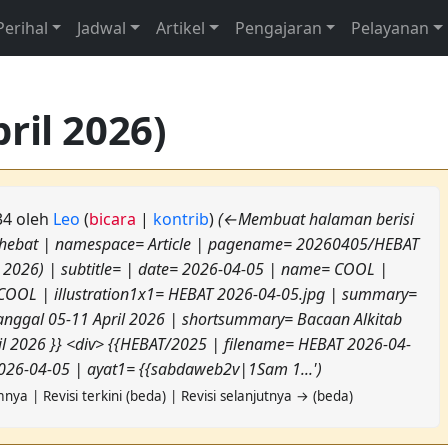
Perihal
Jadwal
Artikel
Pengajaran
Pelayanan
ril 2026)
.34 oleh
Leo
(
bicara
|
kontrib
)
(←Membuat halaman berisi
pe=hebat | namespace= Article | pagename= 20260405/HEBAT
il 2026) | subtitle= | date= 2026-04-05 | name= COOL |
OOL | illustration1x1= HEBAT 2026-04-05.jpg | summary=
tanggal 05-11 April 2026 | shortsummary= Bacaan Alkitab
il 2026 }} <div> {{HEBAT/2025 | filename= HEBAT 2026-04-
2026-04-05 | ayat1= {{sabdaweb2v|1Sam 1...')
nya | Revisi terkini (beda) | Revisi selanjutnya → (beda)