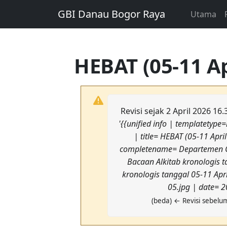
GBI Danau Bogor Raya
Utama
HEBAT (05-11 Ap
Revisi sejak 2 April 2026 16
'{{unified info | templatety
| title= HEBAT (05-11 Apr
completename= Departemen C
Bacaan Alkitab kronologis 
kronologis tanggal 05-11 Apr
05.jpg | date= 
(beda) ← Revisi sebelum