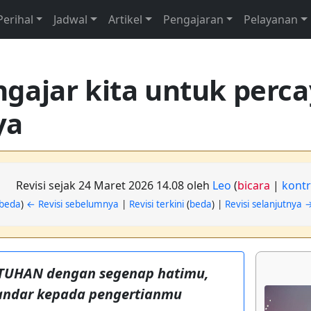
Perihal
Jadwal
Artikel
Pengajaran
Pelayanan
gajar kita untuk perc
ya
Revisi sejak 24 Maret 2026 14.08 oleh
Leo
(
bicara
|
kontr
beda
)
← Revisi sebelumnya
|
Revisi terkini
(
beda
) |
Revisi selanjutnya 
 TUHAN dengan segenap hatimu,
andar kepada pengertianmu