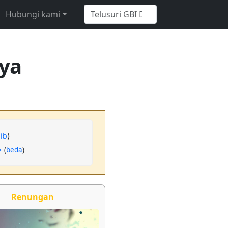
Hubungi kami
aya
ib
)
→
(
beda
)
Renungan