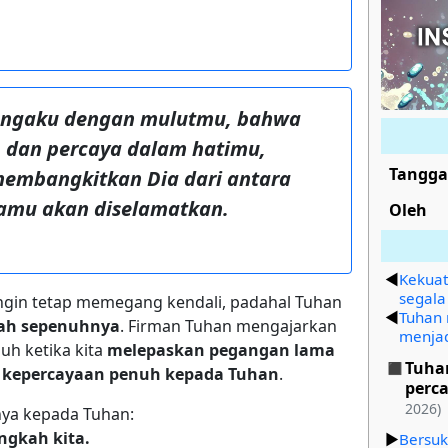
engaku dengan mulutmu, bahwa
, dan percaya dalam hatimu,
Tangga
membangkitkan Dia dari antara
amu akan diselamatkan.
Oleh
Kekuat
segala
ingin tetap memegang kendali, padahal Tuhan
Tuhan
rah sepenuhnya
. Firman Tuhan mengajarkan
menjad
uh ketika kita
melepaskan pegangan lama
Tuha
n
kepercayaan penuh kepada Tuhan
.
perc
2026)
nya kepada Tuhan:
gkah kita.
Bersuk