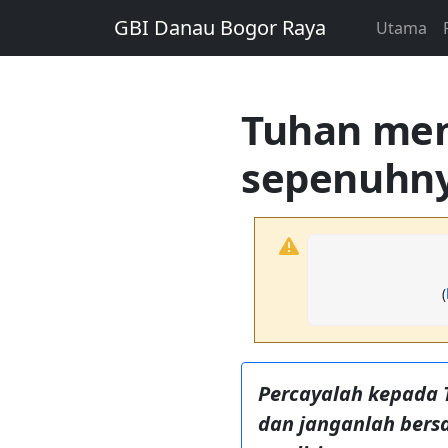
GBI Danau Bogor Raya
Utama
Tuhan men
sepenuhn
(
Percayalah kepada
dan janganlah bers