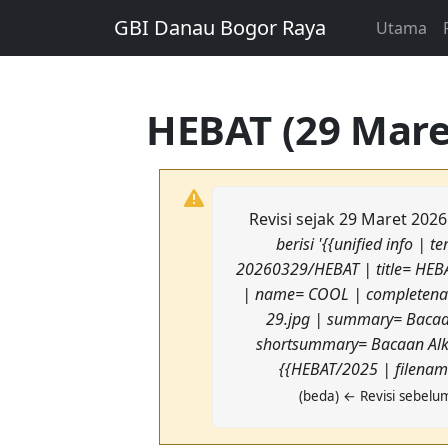
GBI Danau Bogor Raya
Utama
HEBAT (29 Maret
Revisi sejak 29 Maret 202
berisi '{{unified info 
20260329/HEBAT | title= HEBAT
| name= COOL | completenam
29.jpg | summary= Bacaan
shortsummary= Bacaan Alkit
{{HEBAT/2025 | filename
(beda) ← Revisi sebelum