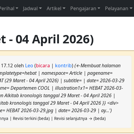
Perihal
Jadwal
Artikel
Pengajaran
Pelayanan
 - 04 April 2026)
6 17.12 oleh
Leo
(
bicara
|
kontrib
)
(←Membuat halaman
| templatetype=hebat | namespace= Article | pagename=
 (29 Maret - 04 April 2026) | subtitle= | date= 2026-03-29
e= Departemen COOL | illustration1x1= HEBAT 2026-03-
 Alkitab kronologis tanggal 29 Maret - 04 April 2026 |
ab kronologis tanggal 29 Maret - 04 April 2026 }} <div>
= HEBAT 2026-03-29.jpg | date= 2026-03-29 | ay...')
nya | Revisi terkini (beda) | Revisi selanjutnya → (beda)