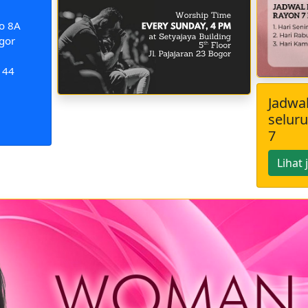
o 8A
gor
144
Jadwal
selur
7
Lihat 