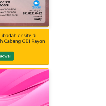
 ibadah onsite di
uh Cabang GBI Rayon
jadwal