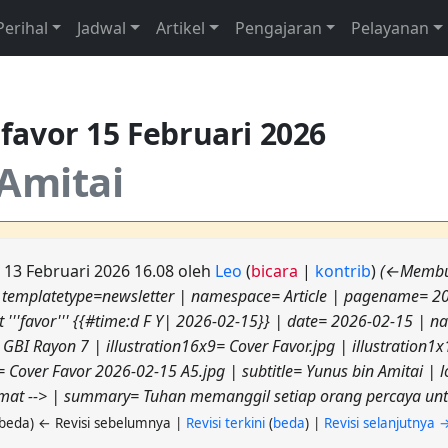
Perihal
Jadwal
Artikel
Pengajaran
Pelayanan
t
favor
15 Februari 2026
Amitai
k 13 Februari 2026 16.08 oleh
Leo
(
bicara
|
kontrib
)
(←Membua
 | templatetype=newsletter | namespace= Article | pagename= 2
 '''favor''' {{#time:d F Y| 2026-02-15}} | date= 2026-02-15 | 
BI Rayon 7 | illustration16x9= Cover Favor.jpg | illustration1x
5= Cover Favor 2026-02-15 A5.jpg | subtitle= Yunus bin Amitai |
imat --> | summary= Tuhan memanggil setiap orang percaya untuk
(beda) ← Revisi sebelumnya |
Revisi terkini
(
beda
) |
Revisi selanjutnya 