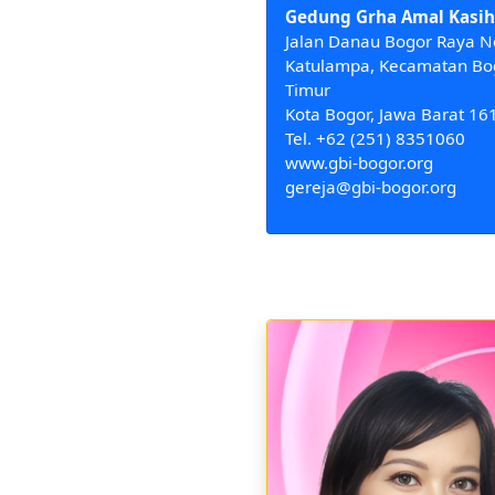
Gedung Grha Amal Kasih
Jalan Danau Bogor Raya N
Katulampa, Kecamatan Bo
Timur
Kota Bogor, Jawa Barat 16
Tel. +62 (251) 8351060
www.gbi-bogor.org
gereja@gbi-bogor.org