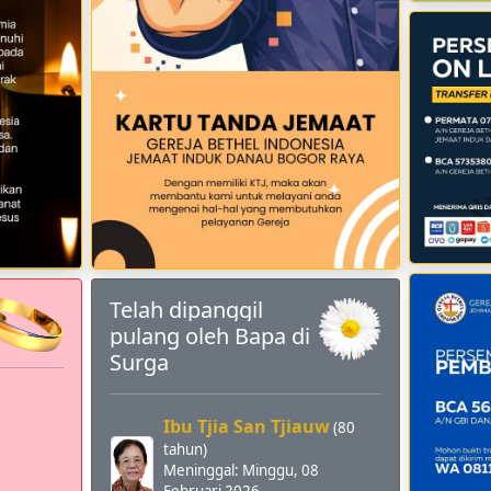
Telah dipanggil
pulang oleh Bapa di
Surga
Ibu Tjia San Tjiauw
(80
tahun)
Meninggal:
Minggu, 08
Februari 2026