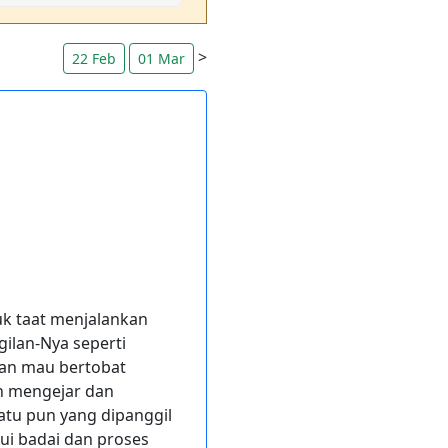
>
22 Feb
01 Mar
k taat menjalankan
ilan-Nya seperti
 dan mau bertobat
an mengejar dan
atu pun yang dipanggil
lui badai dan proses