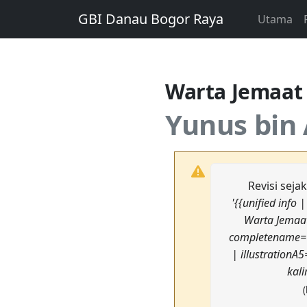
GBI Danau Bogor Raya
Utama
Warta Jemaa
Yunus bin 
Revisi seja
'{{unified info
Warta Jemaat
completename= G
| illustrationA
kal