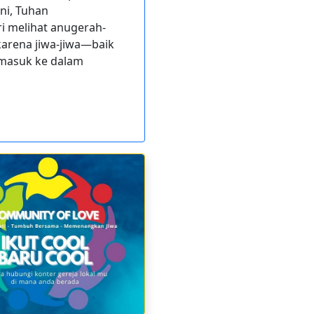
ni, Tuhan
ri melihat anugerah-
karena jiwa-jiwa—baik
 masuk ke dalam