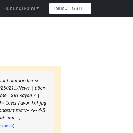
Hubungi kami
t halaman berisi
0260215/News | title=
name= GBI Rayon 7 |
1= Cover Favor 1x1.jpg
 longsummary= <!-- 4-5
 taat...')
→
(
beda
)