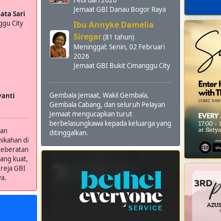
Jemaat
GBI Danau Bogor Raya
ata Sari
ggu City
Ibu Annyke Damelia
Siregar
(81 tahun)
Meninggal:
Senin, 02 Februari
2026
Jemaat
GBI Bukit Cimanggu City
Gembala Jemaat, Wakil Gembala,
yanti
Gembala Cabang, dan seluruh Pelayan
Jemaat mengucapkan turut
berbelasungkawa kepada keluarga yang
tan
ditinggalkan.
ikahan di
keberatan
yang kuat,
reja GBI
a.