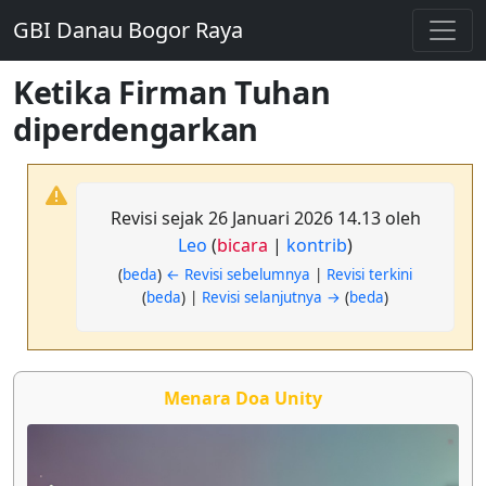
GBI Danau Bogor Raya
Ketika Firman Tuhan
diperdengarkan
Revisi sejak 26 Januari 2026 14.13 oleh
Leo
(
bicara
|
kontrib
)
(
beda
)
← Revisi sebelumnya
|
Revisi terkini
(
beda
) |
Revisi selanjutnya →
(
beda
)
Menara Doa Unity