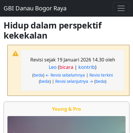
GBI Danau Bogor Raya
Hidup dalam perspektif
kekekalan
Revisi sejak 19 Januari 2026 14.30 oleh
Leo
(
bicara
|
kontrib
)
(
beda
)
← Revisi sebelumnya
|
Revisi terkini
(
beda
) |
Revisi selanjutnya →
(
beda
)
Young & Pro