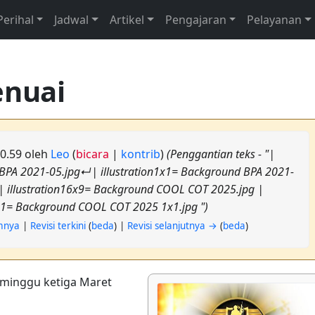
Perihal
Jadwal
Artikel
Pengajaran
Pelayanan
enuai
 10.59 oleh
Leo
(
bicara
|
kontrib
)
(Penggantian teks - "|
 BPA 2021-05.jpg↵| illustration1x1= Background BPA 2021-
| illustration16x9= Background COOL COT 2025.jpg |
1x1= Background COOL COT 2025 1x1.jpg ")
umnya
|
Revisi terkini
(
beda
) |
Revisi selanjutnya →
(
beda
)
 minggu ketiga Maret