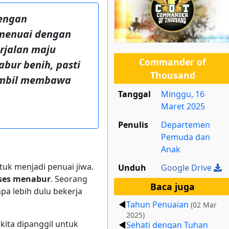
engan
 menuai dengan
erjalan maju
Commander of
bur benih, pasti
Thousand
sambil membawa
Tanggal
Minggu, 16
Maret 2025
Penulis
Departemen
Pemuda dan
Anak
tuk menjadi penuai jiwa.
Unduh
Google Drive
oses menabur
. Seorang
Baca juga
a lebih dulu bekerja
Tahun Penuaian
(02 Mar
2025)
kita dipanggil untuk
Sehati dengan Tuhan