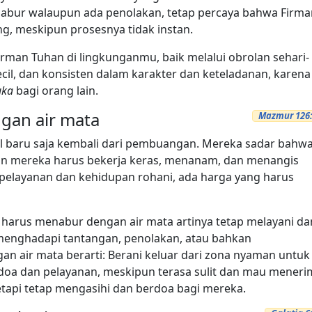
nabur walaupun ada penolakan, tetap percaya bahwa Firma
g, meskipun prosesnya tidak instan.
rman Tuhan di lingkunganmu, baik melalui obrolan sehari-
ecil, dan konsisten dalam karakter dan keteladanan, karena
uka
bagi orang lain.
gan air mata
Mazmur 126
ael baru saja kembali dari pembuangan. Mereka sadar bahw
tan mereka harus bekerja keras, menanam, dan menangis
m pelayanan dan kehidupan rohani, ada harga yang harus
g harus menabur dengan air mata artinya tetap melayani da
nghadapi tantangan, penolakan, atau bahkan
n air mata berarti: Berani keluar dari zona nyaman untuk
m doa dan pelayanan, meskipun terasa sulit dan mau mener
tapi tetap mengasihi dan berdoa bagi mereka.