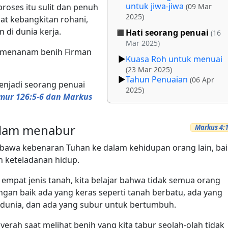
untuk jiwa-jiwa
roses itu sulit dan penuh
(09 Mar
2025)
at kebangkitan rohani,
 di dunia kerja.
Hati seorang penuai
(16
Mar 2025)
h menanam benih Firman
Kuasa Roh untuk menuai
(23 Mar 2025)
Tahun Penuaian
(06 Apr
 menjadi seorang penuai
2025)
ur 126:5-6 dan Markus
dalam menabur
Markus 4:
awa kebenaran Tuhan ke dalam kehidupan orang lain, bai
n keteladanan hidup.
pat jenis tanah, kita belajar bahwa tidak semua orang
an baik ada yang keras seperti tanah berbatu, ada yang
 dunia, dan ada yang subur untuk bertumbuh.
yerah saat melihat benih yang kita tabur seolah-olah tidak